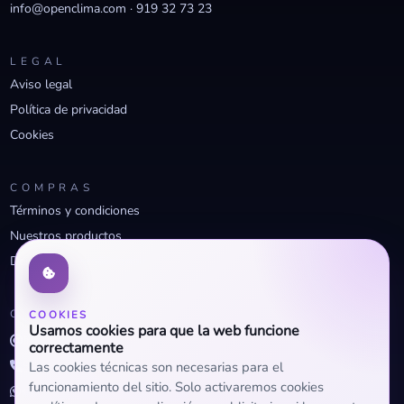
info@openclima.com
·
919 32 73 23
LEGAL
Aviso legal
Política de privacidad
Cookies
COMPRAS
Términos y condiciones
Nuestros productos
Descuentos profesionales
CONTACTO
COOKIES
Usamos cookies para que la web funcione
info@openclima.com
correctamente
919 32 73 23
Las cookies técnicas son necesarias para el
funcionamiento del sitio. Solo activaremos cookies
+34 623 56 04 93 (WhatsApp)