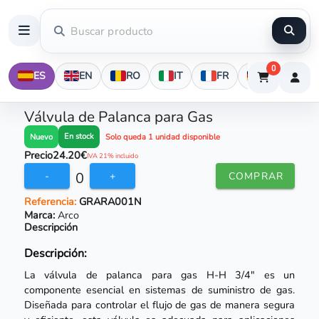
0
ES
EN
RO
IT
FR
DE
Válvula de Palanca para Gas
En stock
Nuevo
Solo queda 1 unidad disponible
Precio
24.20€
IVA 21% incluido
0
-
+
COMPRAR
Referencia:
GRARA001N
Marca:
Arco
Descripción
Descripción:
La válvula de palanca para gas H-H 3/4" es un
componente esencial en sistemas de suministro de gas.
Diseñada para controlar el flujo de gas de manera segura