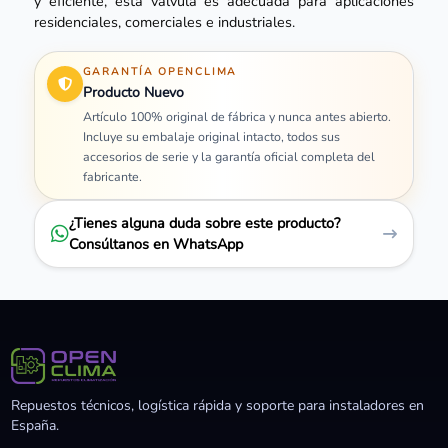
y eficiente, esta válvula es adecuada para aplicaciones
residenciales, comerciales e industriales.
GARANTÍA OPENCLIMA
Producto Nuevo
Artículo 100% original de fábrica y nunca antes abierto.
Incluye su embalaje original intacto, todos sus
accesorios de serie y la garantía oficial completa del
fabricante.
¿Tienes alguna duda sobre este producto?
Consúltanos en WhatsApp
Repuestos técnicos, logística rápida y soporte para instaladores en
España.