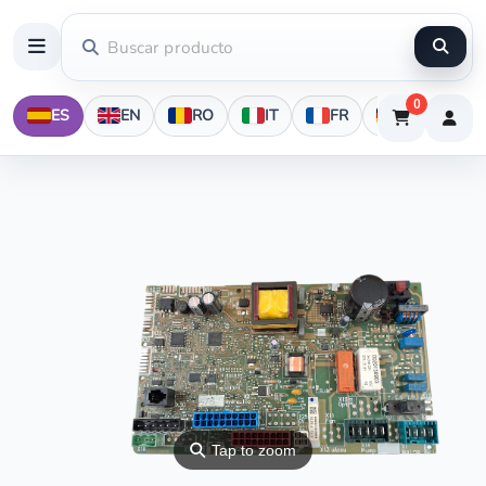
0
ES
EN
RO
IT
FR
DE
⚲
Tap to zoom