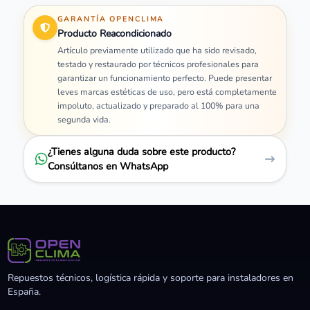
GARANTÍA OPENCLIMA
Producto Reacondicionado
Artículo previamente utilizado que ha sido revisado,
testado y restaurado por técnicos profesionales para
garantizar un funcionamiento perfecto. Puede presentar
leves marcas estéticas de uso, pero está completamente
impoluto, actualizado y preparado al 100% para una
segunda vida.
¿Tienes alguna duda sobre este producto?
Consúltanos en WhatsApp
Repuestos técnicos, logística rápida y soporte para instaladores en
España.