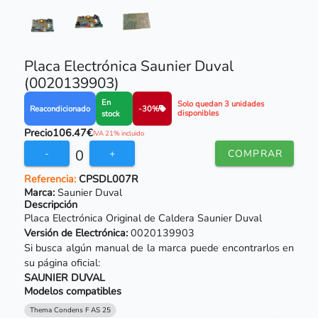
Placa Electrónica Saunier Duval
(0020139903)
En
Solo quedan 3 unidades
Reacondicionado
-30%
disponibles
stock
Precio
106.47€
IVA 21% incluido
0
-
+
COMPRAR
Referencia:
CPSDL007R
Marca:
Saunier Duval
Descripción
Placa Electrónica Original de Caldera Saunier Duval
Versión de Electrónica:
0020139903
Si busca algún manual de la marca puede encontrarlos en
su página oficial:
SAUNIER DUVAL
Modelos compatibles
Thema Condens F AS 25