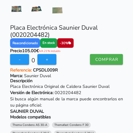
Placa Electrónica Saunier Duval
(0020204482)
En stock
Reacondicionado
-30%
Precio
105.00€
IVA 21% incluido
0
-
+
COMPRAR
Referencia:
CPSDL009R
Marca:
Saunier Duval
Descripción
Placa Electrónica Original de Caldera Saunier Duval
Versión de Electrónica:
0020204482
Si busca algún manual de la marca puede encontrarlos en
su página oficial:
SAUNIER DUVAL
Modelos compatibles
Thema Condens AS 30-A
Themafast Condens F 30