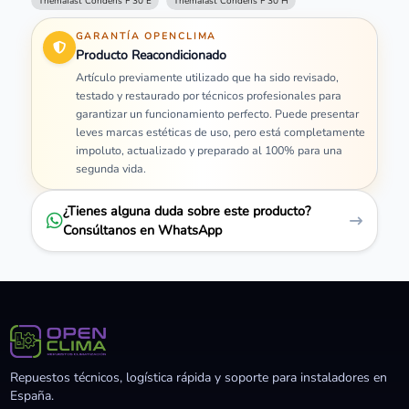
Themafast Condens F 30 E
Themafast Condens F 30 H
GARANTÍA OPENCLIMA
Producto Reacondicionado
Artículo previamente utilizado que ha sido revisado,
testado y restaurado por técnicos profesionales para
garantizar un funcionamiento perfecto. Puede presentar
leves marcas estéticas de uso, pero está completamente
impoluto, actualizado y preparado al 100% para una
segunda vida.
¿Tienes alguna duda sobre este producto?
Consúltanos en WhatsApp
Repuestos técnicos, logística rápida y soporte para instaladores en
España.