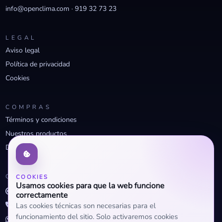
info@openclima.com
·
919 32 73 23
LEGAL
Aviso legal
Política de privacidad
Cookies
COMPRAS
Términos y condiciones
Nuestros productos
Descuentos profesionales
CONTACTO
COOKIES
Usamos cookies para que la web funcione
info@openclima.com
correctamente
919 32 73 23
Las cookies técnicas son necesarias para el
funcionamiento del sitio. Solo activaremos cookies
+34 623 56 04 93 (WhatsApp)