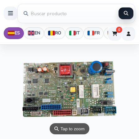
0
ES
EN
RO
IT
FR
DE
⚲
Tap to zoom