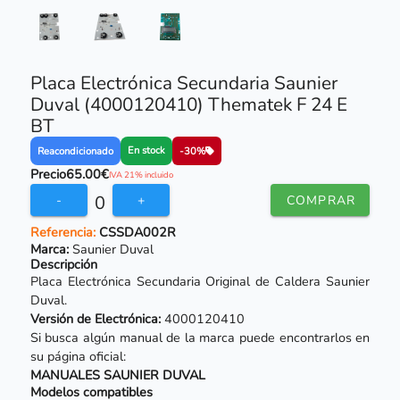
Placa Electrónica Secundaria Saunier
Duval (4000120410) Thematek F 24 E
BT
En stock
Reacondicionado
-30%
Precio
65.00€
IVA 21% incluido
0
-
+
COMPRAR
Referencia:
CSSDA002R
Marca:
Saunier Duval
Descripción
Placa Electrónica Secundaria Original de Caldera Saunier
Duval.
Versión de Electrónica:
4000120410
Si busca algún manual de la marca puede encontrarlos en
su página oficial:
MANUALES SAUNIER DUVAL
Modelos compatibles