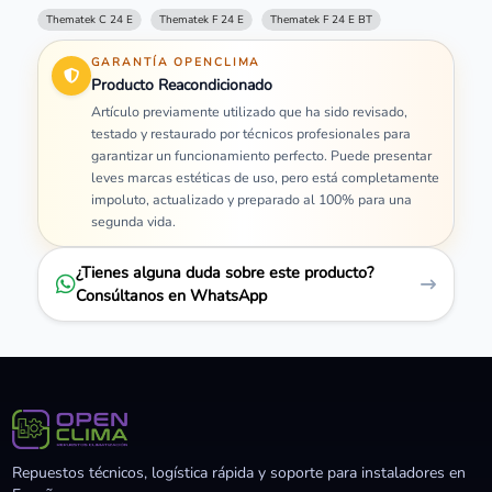
Thematek C 24 E
Thematek F 24 E
Thematek F 24 E BT
GARANTÍA OPENCLIMA
Producto Reacondicionado
Artículo previamente utilizado que ha sido revisado,
testado y restaurado por técnicos profesionales para
garantizar un funcionamiento perfecto. Puede presentar
leves marcas estéticas de uso, pero está completamente
impoluto, actualizado y preparado al 100% para una
segunda vida.
¿Tienes alguna duda sobre este producto?
Consúltanos en WhatsApp
Repuestos técnicos, logística rápida y soporte para instaladores en