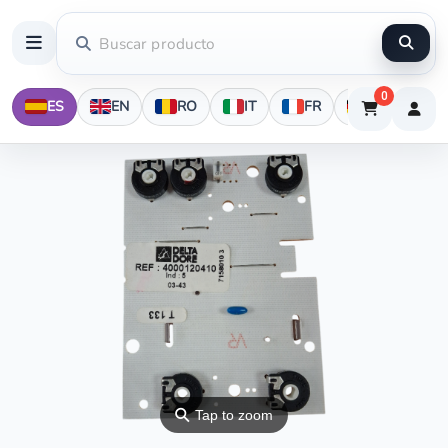
0
ES
EN
RO
IT
FR
DE
⚲
Tap to zoom