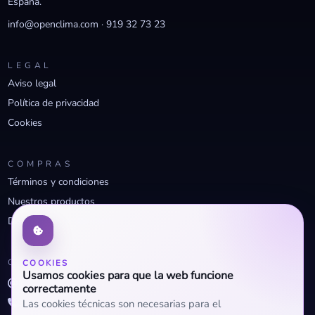
España.
info@openclima.com
·
919 32 73 23
LEGAL
Aviso legal
Política de privacidad
Cookies
COMPRAS
Términos y condiciones
Nuestros productos
Descuentos profesionales
CONTACTO
COOKIES
Usamos cookies para que la web funcione
info@openclima.com
correctamente
919 32 73 23
Las cookies técnicas son necesarias para el