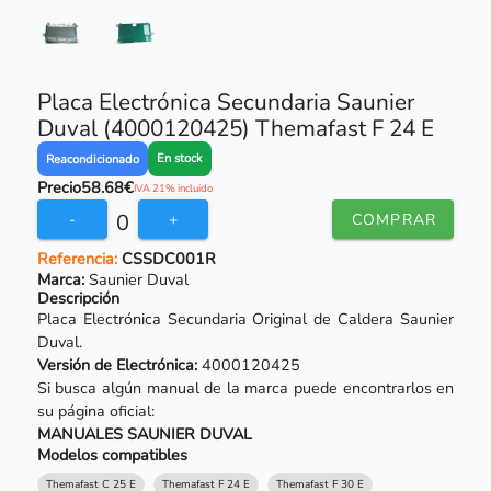
Placa Electrónica Secundaria Saunier
Duval (4000120425) Themafast F 24 E
En stock
Reacondicionado
Precio
58.68€
IVA 21% incluido
0
-
+
COMPRAR
Referencia:
CSSDC001R
Marca:
Saunier Duval
Descripción
Placa Electrónica Secundaria Original de Caldera Saunier
Duval.
Versión de Electrónica:
4000120425
Si busca algún manual de la marca puede encontrarlos en
su página oficial:
MANUALES SAUNIER DUVAL
Modelos compatibles
Themafast C 25 E
Themafast F 24 E
Themafast F 30 E