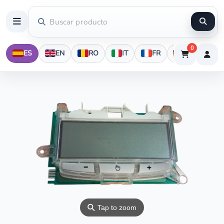
0
ES
EN
RO
IT
FR
DE
⚲
Tap to zoom