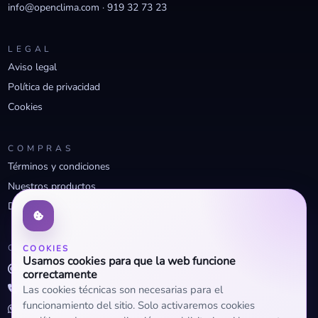
info@openclima.com
·
919 32 73 23
LEGAL
Aviso legal
Política de privacidad
Cookies
COMPRAS
Términos y condiciones
Nuestros productos
Descuentos profesionales
CONTACTO
COOKIES
Usamos cookies para que la web funcione
info@openclima.com
correctamente
919 32 73 23
Las cookies técnicas son necesarias para el
funcionamiento del sitio. Solo activaremos cookies
+34 623 56 04 93 (WhatsApp)