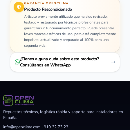
GARANTÍA OPENCLIMA
Producto Reacondicionado
Artículo previamente utilizado que ha sido revisado,
testado y restaurado por técnicos profesionales para
garantizar un funcionamiento perfecto. Puede presentar
leves marcas estéticas de uso, pero está completamente
impoluto, actualizado y preparado al 100% para una
segunda vida.
¿Tienes alguna duda sobre este producto?
Consúltanos en WhatsApp
Repuestos técnicos, logística rápida y soporte para instaladores en
España.
info@openclima.com
·
919 32 73 23