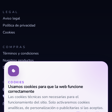
LEGAL
Aviso legal
Política de privacidad
Cookies
COMPRAS
Términos y condiciones
Nuestros productos
Descuentos profesionales
CONTACTO
COOKIES
Usamos cookies para que la web funcione
info@openclima.com
correctamente
919 32 73 23
Las cookies técnicas son necesarias para el
funcionamiento del sitio. Solo activaremos cookies
+34 623 56 04 93 (WhatsApp)
analíticas, de personalización o publicitarias si las aceptas.