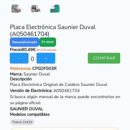
Placa Electrónica Saunier Duval
(A050461704)
En stock
Reacondicionado
Precio
80.49€
IVA 21% incluido
0
-
+
COMPRAR
Referencia:
CPSDF003R
Marca:
Saunier Duval
Descripción
Placa Electrónica Original de Caldera Saunier Duval
Versión de Electrónica:
A050461704
Si busca algún manual de la marca puede encontrarlos en
su página oficial:
SAUNIER DUVAL
Modelos compatibles
Themis 214/23