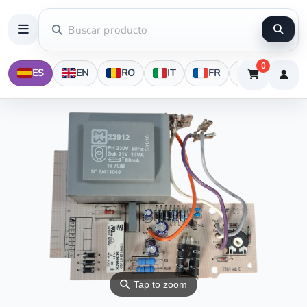
0
ES
EN
RO
IT
FR
DE
⚲
Tap to zoom