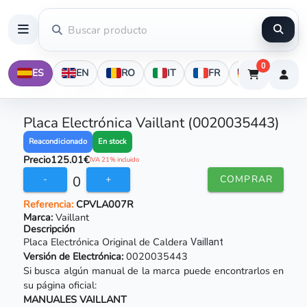
0
ES
EN
RO
IT
FR
DE
Placa Electrónica Vaillant (0020035443)
En stock
Reacondicionado
Precio
125.01€
IVA 21% incluido
0
-
+
COMPRAR
Referencia:
CPVLA007R
Marca:
Vaillant
Descripción
Placa Electrónica Original de Caldera
Vaillant
Versión de Electrónica:
0020035443
Si busca algún manual de la marca puede encontrarlos en
su página oficial:
MANUALES VAILLANT