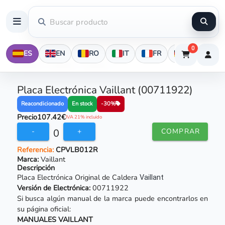
0
ES
EN
RO
IT
FR
DE
Placa Electrónica Vaillant (00711922)
En stock
Reacondicionado
-30%
Precio
107.42€
IVA 21% incluido
0
-
+
COMPRAR
Referencia:
CPVLB012R
Marca:
Vaillant
Descripción
Placa Electrónica Original de Caldera
Vaillant
Versión de Electrónica:
00711922
Si busca algún manual de la marca puede encontrarlos en
su página oficial:
MANUALES VAILLANT