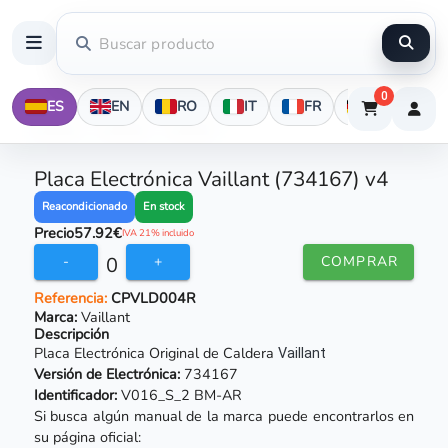
0
ES
EN
RO
IT
FR
DE
Placa Electrónica Vaillant (734167) v4
En stock
Reacondicionado
Precio
57.92€
IVA 21% incluido
0
-
+
COMPRAR
Referencia:
CPVLD004R
Marca:
Vaillant
Descripción
Placa Electrónica Original de Caldera
Vaillant
Versión de Electrónica:
734167
Identificador:
V016_S_2 BM-AR
Si busca algún manual de la marca puede encontrarlos en
su página oficial: