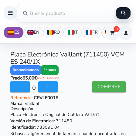
0
ES
EN
RO
IT
FR
DE
Placa Electrónica Vaillant (711450) VCM
ES 240/1X
En stock
Reacondicionado
Precio
65.00€
IVA 21% incluido
0
-
+
COMPRAR
Referencia:
CPVLE001R
Marca:
Vaillant
Descripción
Placa Electrónica Original de Caldera
Vaillant
Versión de Electrónica:
711450
Identificador:
733591 04
Si busca algún manual de la marca puede encontrarlos en