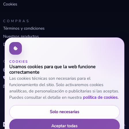
Cookies
COMPRAS
Términos y condiciones
Nuestros productos
Descuentos profesionales
CONTACTO
COOKIES
Usamos cookies para que la web funcione
info@openclima.com
correctamente
919 32 73 23
Las cookies técnicas son necesarias para el
funcionamiento del sitio. Solo activaremos cookies
+34 623 56 04 93 (WhatsApp)
analíticas, de personalización o publicitarias si las aceptas.
Puedes consultar el detalle en nuestra
política de cookies.
Solo necesarias
WhatsApp
© 2026 OpenClima.
Aceptar todas