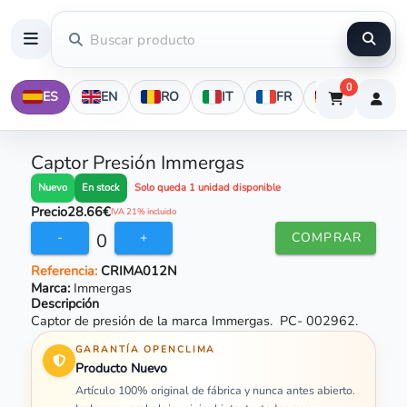
0
ES
EN
RO
IT
FR
DE
Captor Presión Immergas
En stock
Nuevo
Solo queda 1 unidad disponible
Precio
28.66€
IVA 21% incluido
0
-
+
COMPRAR
Referencia:
CRIMA012N
Marca:
Immergas
Descripción
Captor de presión de la marca Immergas. PC- 002962.
GARANTÍA OPENCLIMA
Producto Nuevo
Artículo 100% original de fábrica y nunca antes abierto.