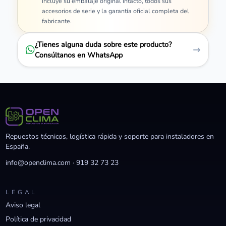
Incluye su embalaje original intacto, todos sus
accesorios de serie y la garantía oficial completa del
fabricante.
¿Tienes alguna duda sobre este producto?
Consúltanos en WhatsApp
Repuestos técnicos, logística rápida y soporte para instaladores en
España.
info@openclima.com
·
919 32 73 23
LEGAL
Aviso legal
Política de privacidad