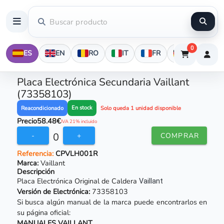
0
ES
EN
RO
IT
FR
DE
Placa Electrónica Secundaria Vaillant
(73358103)
En stock
Reacondicionado
Solo queda 1 unidad disponible
Precio
58.48€
IVA 21% incluido
0
-
+
COMPRAR
Referencia:
CPVLH001R
Marca:
Vaillant
Descripción
Placa Electrónica Original de Caldera
Vaillant
Versión de Electrónica:
73358103
Si busca algún manual de la marca puede encontrarlos en
su página oficial:
MANUALES VAILLANT