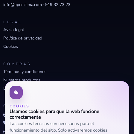
info@openclima.com
·
919 32 73 23
LEGAL
Aviso legal
Política de privacidad
Cookies
COMPRAS
Términos y condiciones
Nuestros productos
Descuentos profesionales
CONTACTO
COOKIES
Usamos cookies para que la web funcione
info@openclima.com
correctamente
919 32 73 23
Las cookies técnicas son necesarias para el
funcionamiento del sitio. Solo activaremos cookies
+34 623 56 04 93 (WhatsApp)