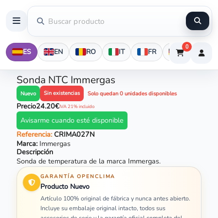
0
ES
EN
RO
IT
FR
DE
Sonda NTC Immergas
Sin existencias
Nuevo
Solo quedan 0 unidades disponibles
Precio
24.20€
IVA 21% incluido
Avisarme cuando esté disponible
Referencia:
CRIMA027N
Marca:
Immergas
Descripción
Sonda de temperatura de la marca Immergas.
GARANTÍA OPENCLIMA
Producto Nuevo
Artículo 100% original de fábrica y nunca antes abierto.
Incluye su embalaje original intacto, todos sus
accesorios de serie y la garantía oficial completa del