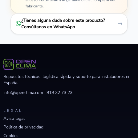
fabricante.
¿Tienes alguna duda sobre este producto?
Consúltanos en WhatsApp
Repuestos técnicos, logística rápida y soporte para instaladores en
España.
info@openclima.com
·
919 32 73 23
LEGAL
Aviso legal
Política de privacidad
Cookies