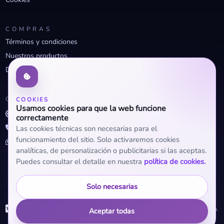
COMPRAS
Términos y condiciones
Nuestros productos
Descuentos profesionales
CONTACTO
COOKIES
Usamos cookies para que la web funcione
info@openclima.com
correctamente
919 32 73 23
Las cookies técnicas son necesarias para el
funcionamiento del sitio. Solo activaremos cookies
+34 623 56 04 93 (WhatsApp)
analíticas, de personalización o publicitarias si las aceptas.
Puedes consultar el detalle en nuestra
política de cookies.
Solo necesarias
WhatsApp
© 2026 OpenClima.
Aceptar todas
+34 623 56 04 93