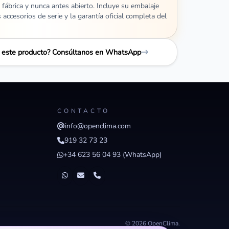
 fábrica y nunca antes abierto. Incluye su embalaje
s accesorios de serie y la garantía oficial completa del
e este producto? Consúltanos en WhatsApp
CONTACTO
info@openclima.com
919 32 73 23
+34 623 56 04 93 (WhatsApp)
© 2026 OpenClima.