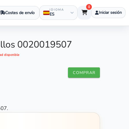
0
IDIOMA
Costes de envío
Iniciar sesión
ES
illos 0020019507
ad disponible
COMPRAR
507.