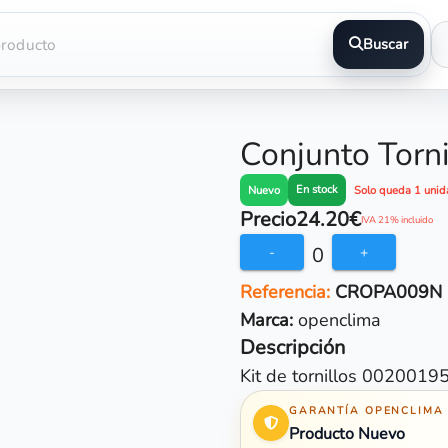
Buscar
Conjunto Torn
En stock
Nuevo
Solo queda 1 unid
Precio
24.20€
IVA 21% incluido
0
-
+
Referencia:
CROPA009N
Marca:
openclima
Descripción
Kit de tornillos 0020019
GARANTÍA OPENCLIMA
Producto Nuevo