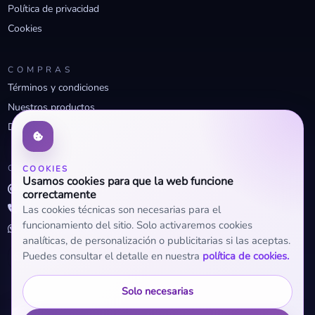
Política de privacidad
Cookies
COMPRAS
Términos y condiciones
Nuestros productos
Descuentos profesionales
CONTACTO
COOKIES
Usamos cookies para que la web funcione
info@openclima.com
correctamente
919 32 73 23
Las cookies técnicas son necesarias para el
funcionamiento del sitio. Solo activaremos cookies
+34 623 56 04 93 (WhatsApp)
analíticas, de personalización o publicitarias si las aceptas.
Puedes consultar el detalle en nuestra
política de cookies.
Solo necesarias