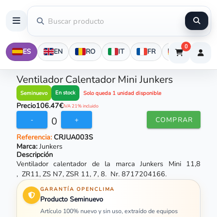
0
ES
EN
RO
IT
FR
DE
Ventilador Calentador Mini Junkers
En stock
Seminuevo
Solo queda 1 unidad disponible
Precio
106.47€
IVA 21% incluido
0
-
+
COMPRAR
Referencia:
CRJUA003S
Marca:
Junkers
Descripción
Ventilador calentador de la marca Junkers Mini 11,8
, ZR11, ZS N7, ZSR 11, 7, 8. Nr. 8717204166.
GARANTÍA OPENCLIMA
Producto Seminuevo
Artículo 100% nuevo y sin uso, extraído de equipos