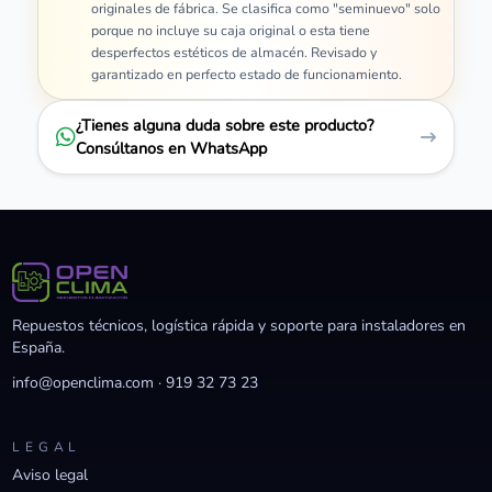
originales de fábrica. Se clasifica como "seminuevo" solo
porque no incluye su caja original o esta tiene
desperfectos estéticos de almacén. Revisado y
garantizado en perfecto estado de funcionamiento.
¿Tienes alguna duda sobre este producto?
Consúltanos en WhatsApp
Repuestos técnicos, logística rápida y soporte para instaladores en
España.
info@openclima.com
·
919 32 73 23
LEGAL
Aviso legal