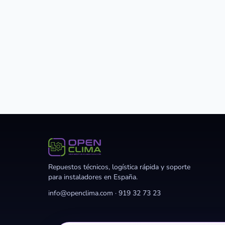
Repuestos técnicos, logística rápida y soporte
para instaladores en España.
info@openclima.com
·
919 32 73 23