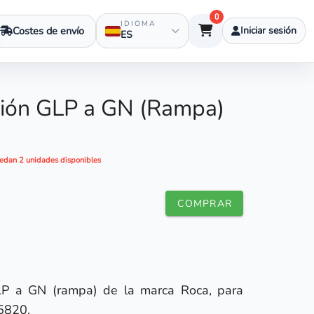
0
IDIOMA
Costes de envío
Iniciar sesión
ES
ción GLP a GN (Rampa)
edan 2 unidades disponibles
COMPRAR
GLP a GN (rampa) de la marca Roca, para
95820.