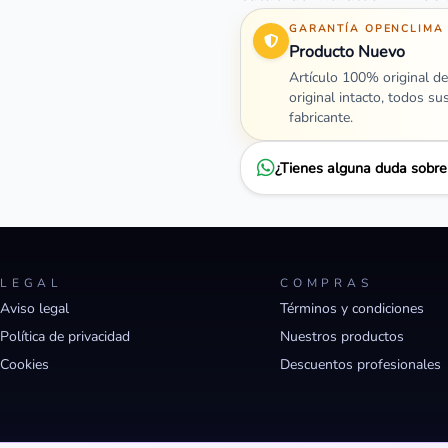
GARANTÍA OPENCLIMA
Producto Nuevo
Artículo 100% original de
original intacto, todos su
fabricante.
¿Tienes alguna duda sobr
LEGAL
COMPRAS
Aviso legal
Términos y condiciones
Política de privacidad
Nuestros productos
Cookies
Descuentos profesionales