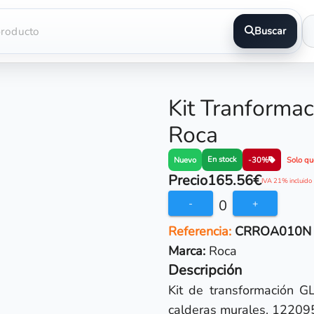
Buscar
Kit Tranforma
Roca
En stock
Nuevo
-30%
Solo qu
Precio
165.56€
IVA 21% incluido
0
-
+
Referencia:
CRROA010N
Marca:
Roca
Descripción
Kit de transformación 
calderas murales. 1220