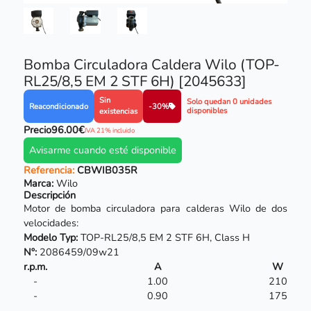
Bomba Circuladora Caldera Wilo (TOP-
RL25/8,5 EM 2 STF 6H) [2045633]
Sin
Solo quedan 0 unidades
Reacondicionado
-30%
disponibles
existencias
Precio
96.00€
IVA 21% incluido
Avisarme cuando esté disponible
Referencia:
CBWIB035R
Marca:
Wilo
Descripción
Motor de bomba circuladora para calderas
Wilo
de dos
velocidades:
Modelo Typ:
TOP-RL25/8,5 EM 2 STF 6H, Class H
Nº:
2086459/09w21
r.p.m.
A
W
-
1.00
210
-
0.90
175