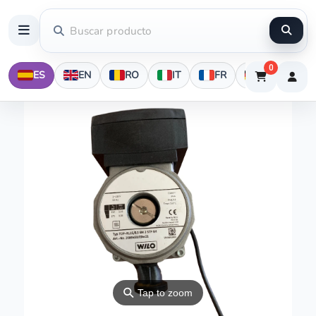
0
ES
EN
RO
IT
FR
DE
⚲
Tap to zoom