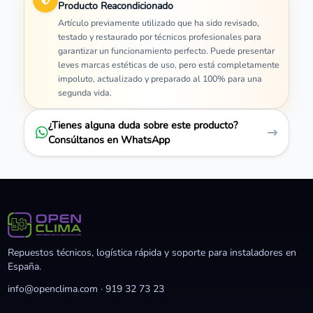
Producto Reacondicionado
Artículo previamente utilizado que ha sido revisado,
testado y restaurado por técnicos profesionales para
garantizar un funcionamiento perfecto. Puede presentar
leves marcas estéticas de uso, pero está completamente
impoluto, actualizado y preparado al 100% para una
segunda vida.
¿Tienes alguna duda sobre este producto?
Consúltanos en WhatsApp
Repuestos técnicos, logística rápida y soporte para instaladores en
España.
info@openclima.com
·
919 32 73 23