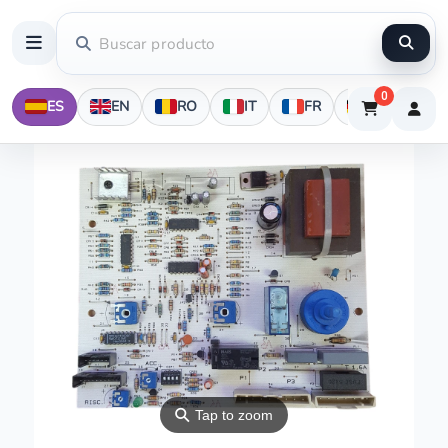
0
ES
EN
RO
IT
FR
DE
⚲
Tap to zoom