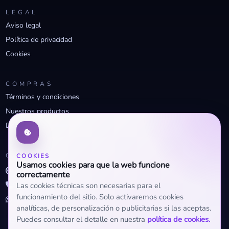
LEGAL
Aviso legal
Política de privacidad
Cookies
COMPRAS
Términos y condiciones
Nuestros productos
Descuentos profesionales
CONTACTO
COOKIES
Usamos cookies para que la web funcione
info@openclima.com
correctamente
919 32 73 23
Las cookies técnicas son necesarias para el
funcionamiento del sitio. Solo activaremos cookies
+34 623 56 04 93 (WhatsApp)
analíticas, de personalización o publicitarias si las aceptas.
Puedes consultar el detalle en nuestra
política de cookies.