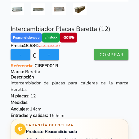
Intercambiador Placas Beretta (12)
En stock
Reacondicionado
-30%
Precio
48.68€
IVA 21% incluido
0
-
+
COMPRAR
Referencia:
CIBEE001R
Marca:
Beretta
Descripción
Intercambiador de placas para calderas de la marca
Beretta
.
N placas:
12
Medidas:
Anclajes:
14cm
Entradas y salidas:
15,5cm
GARANTÍA OPENCLIMA
Producto Reacondicionado