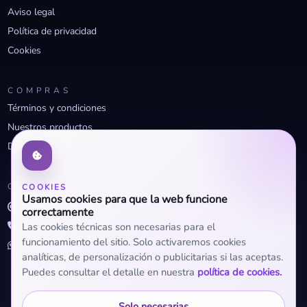
Aviso legal
Política de privacidad
Cookies
COMPRAS
Términos y condiciones
Nuestros productos
Descuentos profesionales
CONTACTO
COOKIES
Usamos cookies para que la web funcione
info@openclima.com
correctamente
919 32 73 23
Las cookies técnicas son necesarias para el
funcionamiento del sitio. Solo activaremos cookies
+34 623 56 04 93 (WhatsApp)
analíticas, de personalización o publicitarias si las aceptas.
Puedes consultar el detalle en nuestra
política de cookies.
Solo necesarias