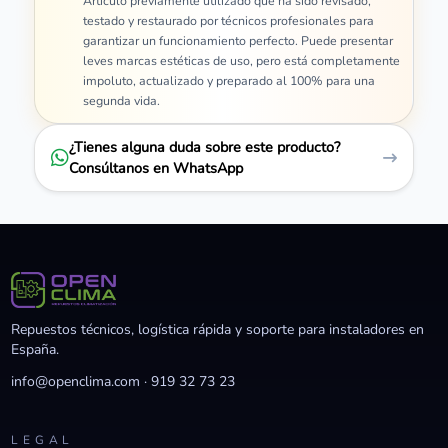
Artículo previamente utilizado que ha sido revisado,
testado y restaurado por técnicos profesionales para
garantizar un funcionamiento perfecto. Puede presentar
leves marcas estéticas de uso, pero está completamente
impoluto, actualizado y preparado al 100% para una
segunda vida.
¿Tienes alguna duda sobre este producto?
Consúltanos en WhatsApp
Repuestos técnicos, logística rápida y soporte para instaladores en
España.
info@openclima.com
·
919 32 73 23
LEGAL