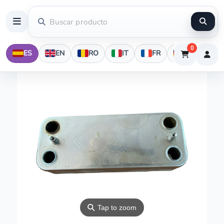
0
ES
EN
RO
IT
FR
DE
⚲
Tap to zoom