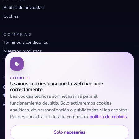
Política de privacidad
Cookies
COMPRAS
Términos y condiciones
Nuestros productos
Descuentos profesionales
CONTACTO
COOKIES
Usamos cookies para que la web funcione
info@openclima.com
correctamente
919 32 73 23
Las cookies técnicas son necesarias para el
funcionamiento del sitio. Solo activaremos cookies
+34 623 56 04 93 (WhatsApp)
analíticas, de personalización o publicitarias si las aceptas.
Puedes consultar el detalle en nuestra
política de cookies.
Solo necesarias