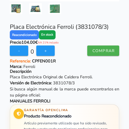
Placa Electrónica Ferroli (3831078/3)
En stock
Reacondicionado
Precio
104.00€
IVA 21% incluido
0
-
+
COMPRAR
Referencia:
CPFEN001R
Marca:
Ferroli
Descripción
Placa Electrónica Original de Caldera Ferroli.
Versión de Electrónica:
3831078/3
Si busca algún manual de la marca puede encontrarlos en
su página oficial:
MANUALES FERROLI
GARANTÍA OPENCLIMA
Producto Reacondicionado
Artículo previamente utilizado que ha sido revisado,
testado y restaurado por técnicos profesionales para