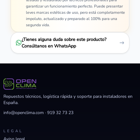
garantizar un funcionamiento perfecto. Puede presentar
leves marcas estéticas de uso, pero está completamente
impoluto, actualizado y preparado al 100% para una
segunda vida.
¿Tienes alguna duda sobre este producto?
Consúltanos en WhatsApp
Repuestos técnicos, logística rápida y soporte para instaladores en
España.
info@openclima.com
·
919 32 73 23
LEGAL
Aviso legal