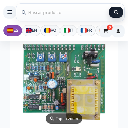
0
ES
EN
RO
IT
FR
DE
⚲
Tap to zoom