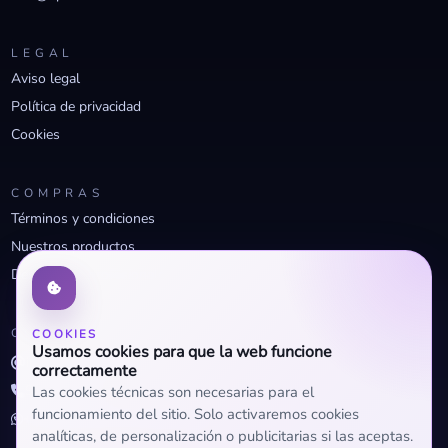
LEGAL
Aviso legal
Política de privacidad
Cookies
COMPRAS
Términos y condiciones
Nuestros productos
Descuentos profesionales
CONTACTO
COOKIES
Usamos cookies para que la web funcione
info@openclima.com
correctamente
919 32 73 23
Las cookies técnicas son necesarias para el
funcionamiento del sitio. Solo activaremos cookies
+34 623 56 04 93 (WhatsApp)
analíticas, de personalización o publicitarias si las aceptas.