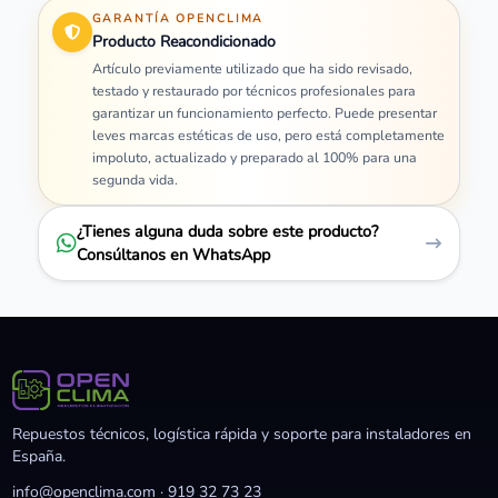
GARANTÍA OPENCLIMA
Producto Reacondicionado
Artículo previamente utilizado que ha sido revisado,
testado y restaurado por técnicos profesionales para
garantizar un funcionamiento perfecto. Puede presentar
leves marcas estéticas de uso, pero está completamente
impoluto, actualizado y preparado al 100% para una
segunda vida.
¿Tienes alguna duda sobre este producto?
Consúltanos en WhatsApp
Repuestos técnicos, logística rápida y soporte para instaladores en
España.
info@openclima.com
·
919 32 73 23