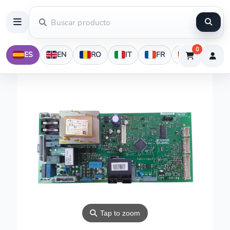
0
ES
EN
RO
IT
FR
DE
⚲
Tap to zoom