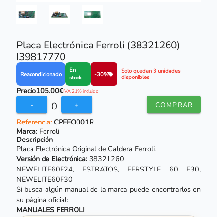
Placa Electrónica Ferroli (38321260)
I39817770
En
Solo quedan 3 unidades
Reacondicionado
-30%
disponibles
stock
Precio
105.00€
IVA 21% incluido
0
-
+
COMPRAR
Referencia:
CPFEO001R
Marca:
Ferroli
Descripción
Placa Electrónica Original de Caldera Ferroli.
Versión de Electrónica:
38321260
NEWELITE60F24, ESTRATOS, FERSTYLE 60 F30,
NEWELITE60F30
Si busca algún manual de la marca puede encontrarlos en
su página oficial:
MANUALES FERROLI