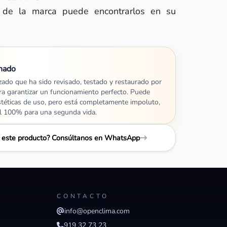
 de la marca puede encontrarlos en su
nado
izado que ha sido revisado, testado y restaurado por
ra garantizar un funcionamiento perfecto. Puede
stéticas de uso, pero está completamente impoluto,
al 100% para una segunda vida.
e este producto? Consúltanos en WhatsApp
CONTACTO
info@openclima.com
919 32 73 23