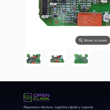
⚲
Hover to zoom
Repuestos técnicos, logística rápida y soporte