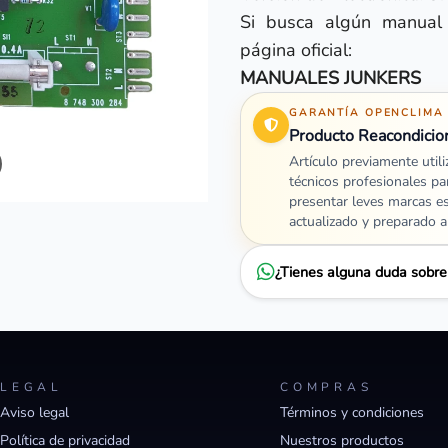
Si busca algún manual
página oficial:
MANUALES JUNKERS
GARANTÍA OPENCLIMA
Producto Reacondicio
Artículo previamente util
técnicos profesionales pa
presentar leves marcas e
actualizado y preparado 
¿Tienes alguna duda sobr
LEGAL
COMPRAS
Aviso legal
Términos y condiciones
Política de privacidad
Nuestros productos