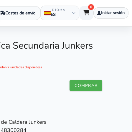
0
IDIOMA
Costes de envío
Iniciar sesión
ES
ica Secundaria Junkers
)
edan 2 unidades disponibles
COMPRAR
l de Caldera
Junkers
48300284