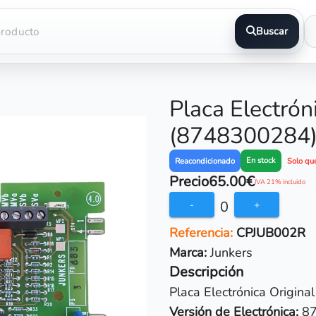
Buscar
Placa Electrón
(8748300284
En stock
Reacondicionado
Solo qu
Precio
65.00€
IVA 21% incluido
0
-
+
Referencia:
CPJUB002R
Marca:
Junkers
Descripción
Placa Electrónica Origina
Versión de Electrónica:
87