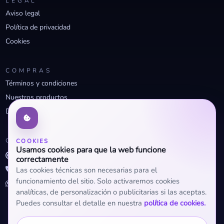
LEGAL
Aviso legal
Política de privacidad
Cookies
COMPRAS
Términos y condiciones
Nuestros productos
Descuentos profesionales
CONTACTO
COOKIES
Usamos cookies para que la web funcione
info@openclima.com
correctamente
919 32 73 23
Las cookies técnicas son necesarias para el
funcionamiento del sitio. Solo activaremos cookies
+34 623 56 04 93 (WhatsApp)
analíticas, de personalización o publicitarias si las aceptas.
Puedes consultar el detalle en nuestra
política de cookies.