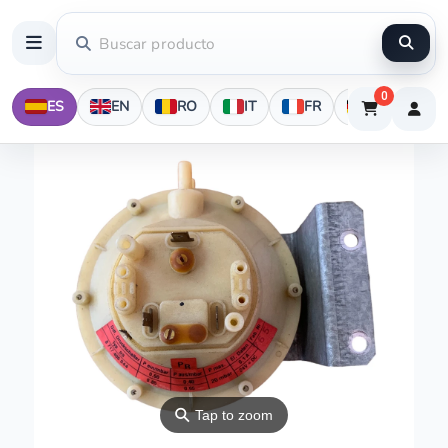
0
ES
EN
RO
IT
FR
DE
⚲
Tap to zoom