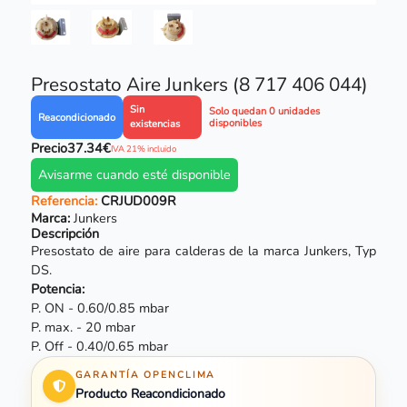
Presostato Aire Junkers (8 717 406 044)
Sin
Solo quedan 0 unidades
Reacondicionado
disponibles
existencias
Precio
37.34€
IVA 21% incluido
Avisarme cuando esté disponible
Referencia:
CRJUD009R
Marca:
Junkers
Descripción
Presostato de aire para calderas de la marca
Junkers
, Typ
DS.
Potencia:
P. ON - 0.60/0.85 mbar
P. max. - 20 mbar
P. Off - 0.40/0.65 mbar
GARANTÍA OPENCLIMA
Producto Reacondicionado