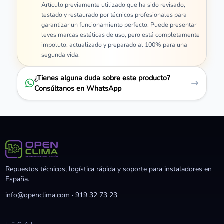
Artículo previamente utilizado que ha sido revisado,
testado y restaurado por técnicos profesionales para
garantizar un funcionamiento perfecto. Puede presentar
leves marcas estéticas de uso, pero está completamente
impoluto, actualizado y preparado al 100% para una
segunda vida.
¿Tienes alguna duda sobre este producto?
Consúltanos en WhatsApp
Repuestos técnicos, logística rápida y soporte para instaladores en
España.
info@openclima.com
·
919 32 73 23