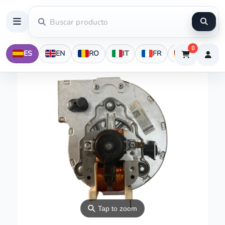
0
ES
EN
RO
IT
FR
DE
⚲
Tap to zoom