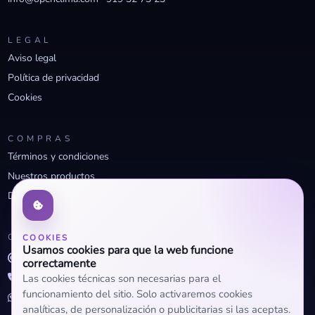
LEGAL
Aviso legal
Política de privacidad
Cookies
COMPRAS
Términos y condiciones
Nuestros productos
Descuentos profesionales
CONTACTO
COOKIES
Usamos cookies para que la web funcione
info@openclima.com
correctamente
919 32 73 23
Las cookies técnicas son necesarias para el
funcionamiento del sitio. Solo activaremos cookies
+34 623 56 04 93 (WhatsApp)
analíticas, de personalización o publicitarias si las aceptas.