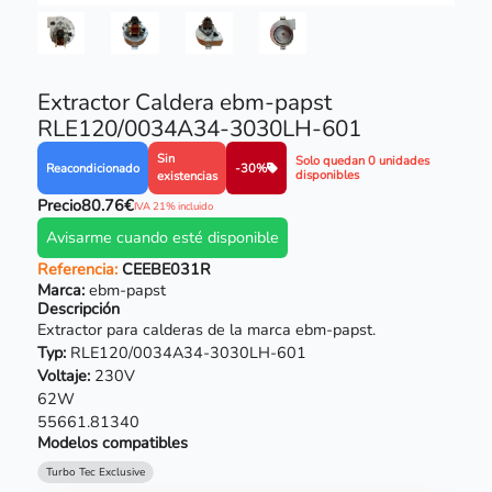
Extractor Caldera ebm-papst
RLE120/0034A34-3030LH-601
Sin
Solo quedan 0 unidades
Reacondicionado
-30%
disponibles
existencias
Precio
80.76€
IVA 21% incluido
Avisarme cuando esté disponible
Referencia:
CEEBE031R
Marca:
ebm-papst
Descripción
Extractor para calderas de la marca
ebm-papst
.
Typ:
RLE120/0034A34-3030LH-601
Voltaje:
230V
62W
55661.81340
Modelos compatibles
Turbo Tec Exclusive