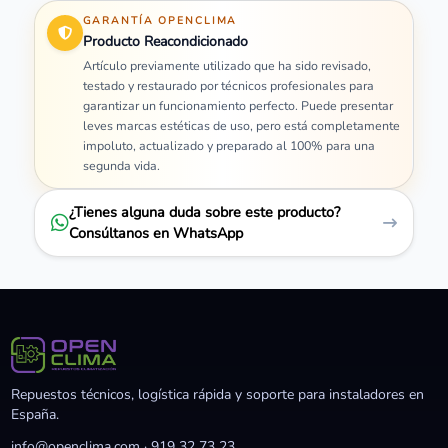
GARANTÍA OPENCLIMA
Producto Reacondicionado
Artículo previamente utilizado que ha sido revisado,
testado y restaurado por técnicos profesionales para
garantizar un funcionamiento perfecto. Puede presentar
leves marcas estéticas de uso, pero está completamente
impoluto, actualizado y preparado al 100% para una
segunda vida.
¿Tienes alguna duda sobre este producto?
Consúltanos en WhatsApp
Repuestos técnicos, logística rápida y soporte para instaladores en
España.
info@openclima.com
·
919 32 73 23