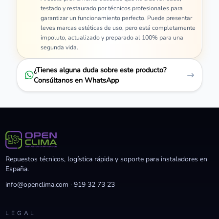
testado y restaurado por técnicos profesionales para
garantizar un funcionamiento perfecto. Puede presentar
leves marcas estéticas de uso, pero está completamente
impoluto, actualizado y preparado al 100% para una
segunda vida.
¿Tienes alguna duda sobre este producto?
Consúltanos en WhatsApp
Repuestos técnicos, logística rápida y soporte para instaladores en
España.
info@openclima.com
·
919 32 73 23
LEGAL