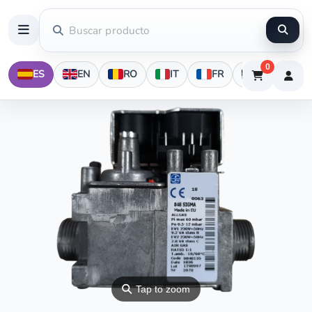
0
ES
EN
RO
IT
FR
DE
⚲
Tap to zoom