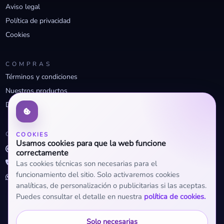
Aviso legal
Política de privacidad
Cookies
COMPRAS
Términos y condiciones
Nuestros productos
Descuentos profesionales
CONTACTO
COOKIES
Usamos cookies para que la web funcione
info@openclima.com
correctamente
919 32 73 23
Las cookies técnicas son necesarias para el
funcionamiento del sitio. Solo activaremos cookies
+34 623 56 04 93 (WhatsApp)
analíticas, de personalización o publicitarias si las aceptas.
Puedes consultar el detalle en nuestra
política de cookies.
Solo necesarias