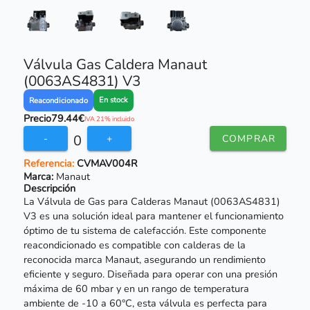
Válvula Gas Caldera Manaut
(0063AS4831) V3
En stock
Reacondicionado
Precio
79.44€
IVA 21% incluido
0
-
+
COMPRAR
Referencia:
CVMAV004R
Marca:
Manaut
Descripción
La Válvula de Gas para Calderas Manaut (0063AS4831)
V3 es una solución ideal para mantener el funcionamiento
óptimo de tu sistema de calefacción. Este componente
reacondicionado es compatible con calderas de la
reconocida marca Manaut, asegurando un rendimiento
eficiente y seguro. Diseñada para operar con una presión
máxima de 60 mbar y en un rango de temperatura
ambiente de -10 a 60°C, esta válvula es perfecta para