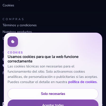
Cookies
COMPRAS
Términos y condiciones
Nuestros productos
Descuentos profesionales
CONTACTO
COOKIES
Usamos cookies para que la web funcione
info@openclima.com
correctamente
919 32 73 23
Las cookies técnicas son necesarias para el
funcionamiento del sitio. Solo activaremos cookies
+34 623 56 04 93 (WhatsApp)
analíticas, de personalización o publicitarias si las aceptas.
Puedes consultar el detalle en nuestra
política de cookies.
Solo necesarias
WhatsApp
© 2026 OpenClima.
Aceptar todas