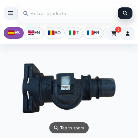
0
ES
EN
RO
IT
FR
DE
⚲
Tap to zoom