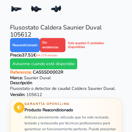
Flusostato Caldera Saunier Duval
105612
Sin
Solo quedan 0 unidades
Reacondicionado
disponibles
existencias
Precio
37.51€
IVA 21% incluido
Avisarme cuando esté disponible
Referencia:
CASSSD0002R
Marca:
Saunier Duval
Descripción
Flusostato o detector de caudal Caldera
Saunier Duval
.
Versión:
105612
GARANTÍA OPENCLIMA
Producto Reacondicionado
Artículo previamente utilizado que ha sido revisado,
testado y restaurado por técnicos profesionales para
garantizar un funcionamiento perfecto. Puede presentar