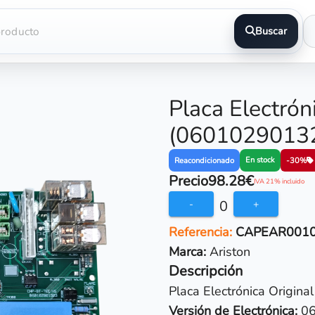
Buscar
Placa Electrón
(0601029013
En stock
Reacondicionado
-30%
Precio
98.28€
IVA 21% incluido
0
-
+
Referencia:
CAPEAR001
Marca:
Ariston
Descripción
Placa Electrónica Original
Versión de Electrónica:
06