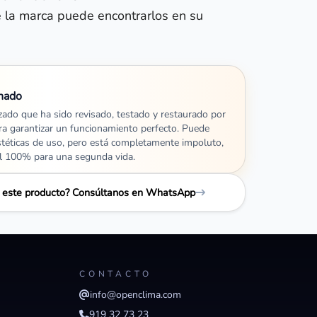
 la marca puede encontrarlos en su
nado
izado que ha sido revisado, testado y restaurado por
ra garantizar un funcionamiento perfecto. Puede
stéticas de uso, pero está completamente impoluto,
al 100% para una segunda vida.
e este producto? Consúltanos en WhatsApp
CONTACTO
info@openclima.com
919 32 73 23