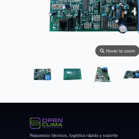
⚲
Hover to zoom
Repuestos técnicos, logística rápida y soporte