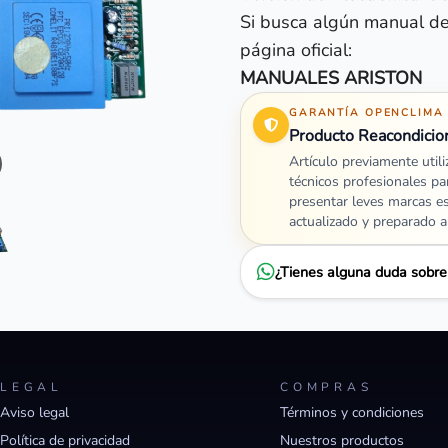
Si busca algún manual de
página oficial:
MANUALES ARISTON
GARANTÍA OPENCLIMA
Producto Reacondicio
Artículo previamente util
técnicos profesionales pa
presentar leves marcas e
actualizado y preparado 
¿Tienes alguna duda sobr
LEGAL
COMPRAS
Aviso legal
Términos y condiciones
Política de privacidad
Nuestros productos