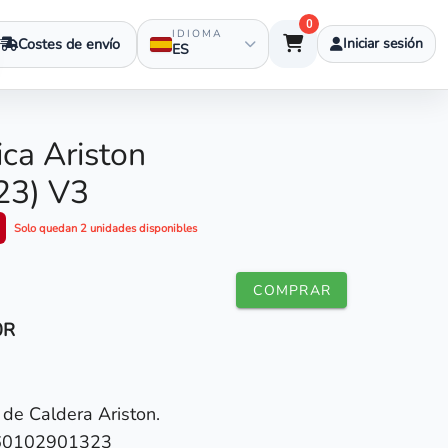
0
IDIOMA
Costes de envío
Iniciar sesión
ES
ica Ariston
23) V3
Solo quedan 2 unidades disponibles
COMPRAR
0R
 de Caldera Ariston.
0102901323