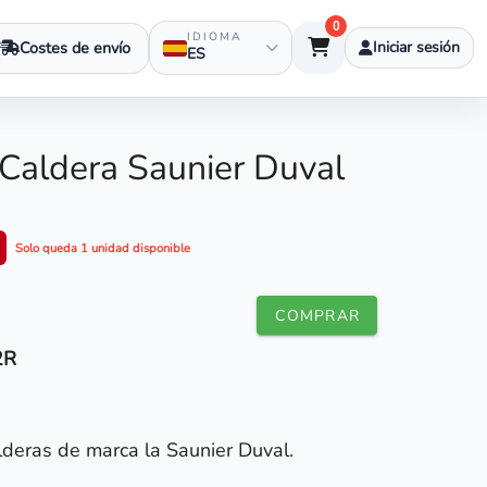
0
IDIOMA
Costes de envío
Iniciar sesión
ES
 Caldera Saunier Duval
Solo queda 1 unidad disponible
COMPRAR
2R
alderas de marca la
Saunier Duval
.