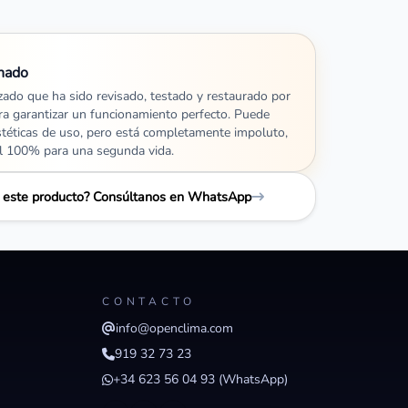
nado
izado que ha sido revisado, testado y restaurado por
ra garantizar un funcionamiento perfecto. Puede
stéticas de uso, pero está completamente impoluto,
al 100% para una segunda vida.
e este producto? Consúltanos en WhatsApp
CONTACTO
info@openclima.com
919 32 73 23
+34 623 56 04 93 (WhatsApp)