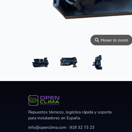
⚲
Hover to zoom
Repuestos técnicos, logística rápida y soporte
para instaladores en España.
info@openclima.com
·
919 32 73 23