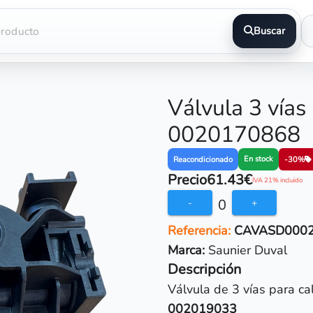
Buscar
Válvula 3 vías
0020170868
En stock
Reacondicionado
-30%
Precio
61.43€
IVA 21% incluido
0
-
+
Referencia:
CAVASD000
Marca:
Saunier Duval
Descripción
Válvula de 3 vías para c
002019033