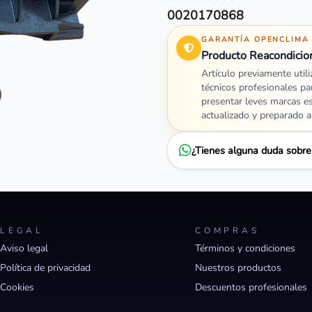
0020170868
GARANTÍA OPENCLIMA
Producto Reacondicio
Artículo previamente util
técnicos profesionales pa
presentar leves marcas e
actualizado y preparado 
¿Tienes alguna duda sobr
LEGAL
COMPRAS
Aviso legal
Términos y condiciones
Política de privacidad
Nuestros productos
Cookies
Descuentos profesionales