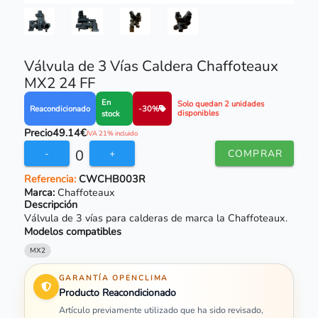
Válvula de 3 Vías Caldera Chaffoteaux
MX2 24 FF
En
Solo quedan 2 unidades
Reacondicionado
-30%
disponibles
stock
Precio
49.14€
IVA 21% incluido
0
-
+
COMPRAR
Referencia:
CWCHB003R
Marca:
Chaffoteaux
Descripción
Válvula de 3 vías para calderas de marca la
Chaffoteaux
.
Modelos compatibles
MX2
GARANTÍA OPENCLIMA
Producto Reacondicionado
Artículo previamente utilizado que ha sido revisado,