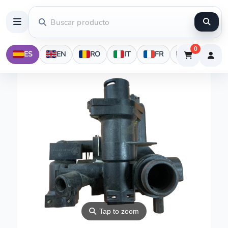
0
ES
EN
RO
IT
FR
DE
⚲
Tap to zoom