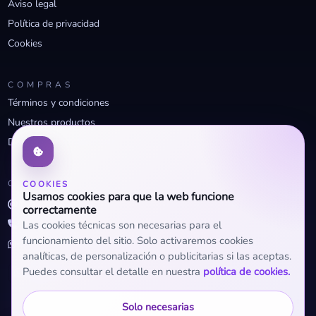
Aviso legal
Política de privacidad
Cookies
COMPRAS
Términos y condiciones
Nuestros productos
Descuentos profesionales
CONTACTO
COOKIES
Usamos cookies para que la web funcione
info@openclima.com
correctamente
919 32 73 23
Las cookies técnicas son necesarias para el
funcionamiento del sitio. Solo activaremos cookies
+34 623 56 04 93 (WhatsApp)
analíticas, de personalización o publicitarias si las aceptas.
Puedes consultar el detalle en nuestra
política de cookies.
Solo necesarias