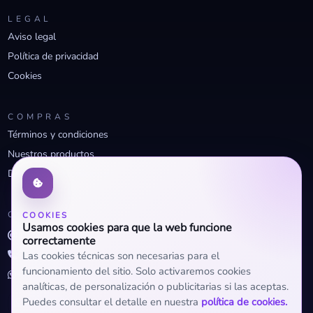
LEGAL
Aviso legal
Política de privacidad
Cookies
COMPRAS
Términos y condiciones
Nuestros productos
Descuentos profesionales
CONTACTO
COOKIES
Usamos cookies para que la web funcione
info@openclima.com
correctamente
919 32 73 23
Las cookies técnicas son necesarias para el
funcionamiento del sitio. Solo activaremos cookies
+34 623 56 04 93 (WhatsApp)
analíticas, de personalización o publicitarias si las aceptas.
Puedes consultar el detalle en nuestra
política de cookies.