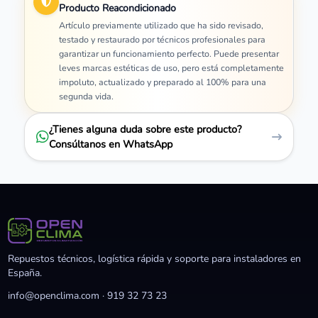
Producto Reacondicionado
Artículo previamente utilizado que ha sido revisado,
testado y restaurado por técnicos profesionales para
garantizar un funcionamiento perfecto. Puede presentar
leves marcas estéticas de uso, pero está completamente
impoluto, actualizado y preparado al 100% para una
segunda vida.
¿Tienes alguna duda sobre este producto?
Consúltanos en WhatsApp
Repuestos técnicos, logística rápida y soporte para instaladores en
España.
info@openclima.com
·
919 32 73 23