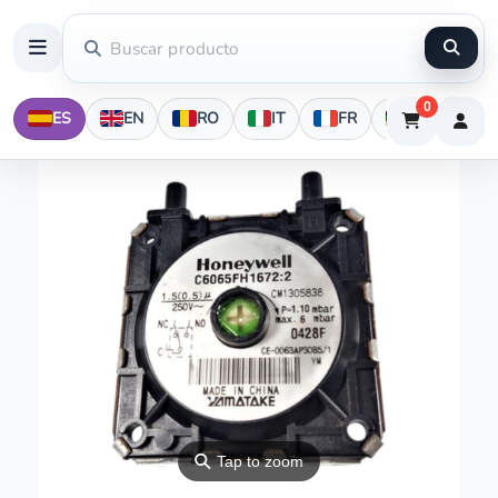
0
ES
EN
RO
IT
FR
DE
⚲
Tap to zoom