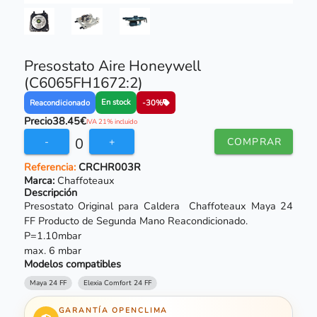
Presostato Aire Honeywell
(C6065FH1672:2)
En stock
Reacondicionado
-30%
Precio
38.45€
IVA 21% incluido
0
-
+
COMPRAR
Referencia:
CRCHR003R
Marca:
Chaffoteaux
Descripción
Presostato Original para Caldera Chaffoteaux Maya 24
FF Producto de Segunda Mano Reacondicionado.
P=1.10mbar
max. 6 mbar
Modelos compatibles
Maya 24 FF
Elexia Comfort 24 FF
GARANTÍA OPENCLIMA