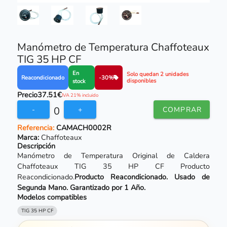
Manómetro de Temperatura Chaffoteaux
TIG 35 HP CF
En
Solo quedan 2 unidades
Reacondicionado
-30%
disponibles
stock
Precio
37.51€
IVA 21% incluido
0
-
+
COMPRAR
Referencia:
CAMACH0002R
Marca:
Chaffoteaux
Descripción
Manómetro de Temperatura Original de Caldera
Chaffoteaux TIG 35 HP CF Producto
Reacondicionado.
Producto Reacondicionado. Usado de
Segunda Mano. Garantizado por 1 Año.
Modelos compatibles
TIG 35 HP CF