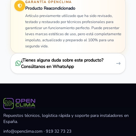
GARANTÍA OPENCLIMA
Producto Reacondicionado
Artículo previamente utilizado que ha sido revisado,
testado y restaurado por técnicos profesionales para
garantizar un funcionamiento perfecto. Puede presentar
leves marcas estéticas de uso, pero está completamente
impoluto, actualizado y preparado al 100% para una
segunda vida.
¿Tienes alguna duda sobre este producto?
Consúltanos en WhatsApp
Repuestos técnicos, logística rápida y soporte para instaladores en
España.
info@openclima.com
·
919 32 73 23