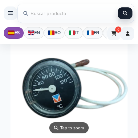
0
ES
EN
RO
IT
FR
DE
⚲
Tap to zoom