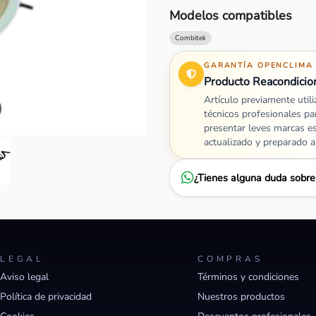
Modelos compatibles
Combitek
GARANTÍA OPENCLIMA
Producto Reacondicio
Artículo previamente util
técnicos profesionales pa
presentar leves marcas e
actualizado y preparado 
¿Tienes alguna duda sobr
LEGAL
COMPRAS
Aviso legal
Términos y condiciones
Política de privacidad
Nuestros productos