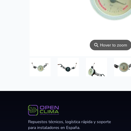
⚲
Hover to zoom
Repuestos técnicos, logística rápida y soporte
para instaladores en España.