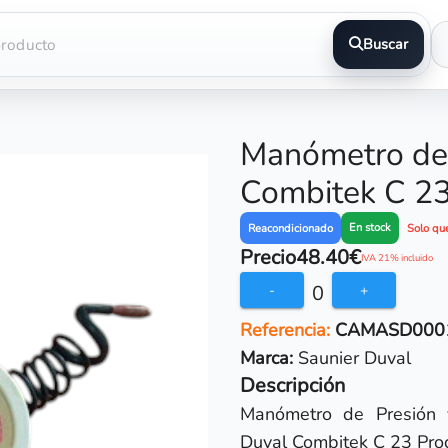
Buscar
Manómetro de 
Combitek C 23
En stock
Reacondicionado
Solo qu
Precio
48.40€
IVA 21% incluido
0
-
+
Referencia:
CAMASD000
Marca:
Saunier Duval
Descripción
Manómetro de Presión y
Duval Combitek C 23 Pro