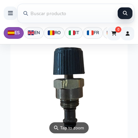
0
ES
EN
RO
IT
FR
DE
⚲
Tap to zoom