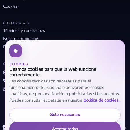
Cookies
COMPRAS
Términos y condiciones
Nuestros productos
Descuentos profesionales
CONTACTO
COOKIES
Usamos cookies para que la web funcione
info@openclima.com
correctamente
919 32 73 23
Las cookies técnicas son necesarias para el
funcionamiento del sitio. Solo activaremos cookies
+34 623 56 04 93 (WhatsApp)
analíticas, de personalización o publicitarias si las aceptas.
Puedes consultar el detalle en nuestra
política de cookies.
Solo necesarias
WhatsApp
© 2026 OpenClima.
Aceptar todas