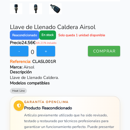
Llave de Llenado Caldera Airsol
En stock
Reacondicionado
Solo queda 1 unidad disponible
Precio
24.56€
IVA 21% incluido
0
-
+
COMPRAR
Referencia:
CLASL001R
Marca:
Airsol
Descripción
Llave de Llenado Caldera.
Modelos compatibles
Heat Line
GARANTÍA OPENCLIMA
Producto Reacondicionado
Artículo previamente utilizado que ha sido revisado,
testado y restaurado por técnicos profesionales para
garantizar un funcionamiento perfecto. Puede presentar