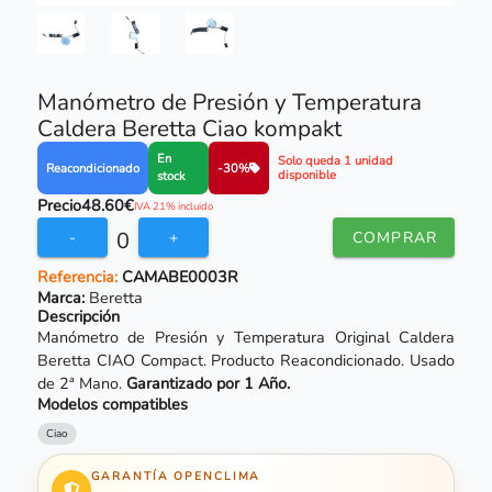
Manómetro de Presión y Temperatura
Caldera Beretta Ciao kompakt
En
Solo queda 1 unidad
Reacondicionado
-30%
disponible
stock
Precio
48.60€
IVA 21% incluido
0
-
+
COMPRAR
Referencia:
CAMABE0003R
Marca:
Beretta
Descripción
Manómetro de Presión y Temperatura Original Caldera
Beretta CIAO Compact. Producto Reacondicionado. Usado
de 2ª Mano.
Garantizado por 1 Año.
Modelos compatibles
Ciao
GARANTÍA OPENCLIMA