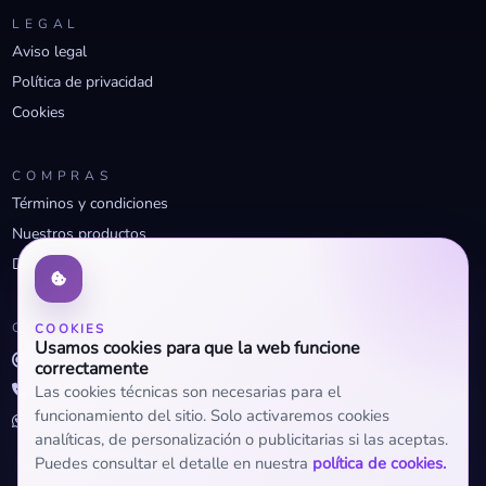
LEGAL
Aviso legal
Política de privacidad
Cookies
COMPRAS
Términos y condiciones
Nuestros productos
Descuentos profesionales
CONTACTO
COOKIES
Usamos cookies para que la web funcione
info@openclima.com
correctamente
919 32 73 23
Las cookies técnicas son necesarias para el
funcionamiento del sitio. Solo activaremos cookies
+34 623 56 04 93 (WhatsApp)
analíticas, de personalización o publicitarias si las aceptas.
Puedes consultar el detalle en nuestra
política de cookies.