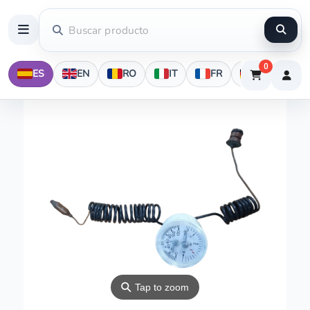
0
ES
EN
RO
IT
FR
DE
⚲
Tap to zoom