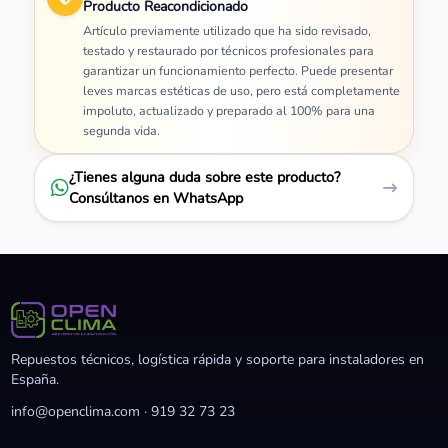
Producto Reacondicionado
Artículo previamente utilizado que ha sido revisado,
testado y restaurado por técnicos profesionales para
garantizar un funcionamiento perfecto. Puede presentar
leves marcas estéticas de uso, pero está completamente
impoluto, actualizado y preparado al 100% para una
segunda vida.
¿Tienes alguna duda sobre este producto?
Consúltanos en WhatsApp
Repuestos técnicos, logística rápida y soporte para instaladores en
España.
info@openclima.com
·
919 32 73 23