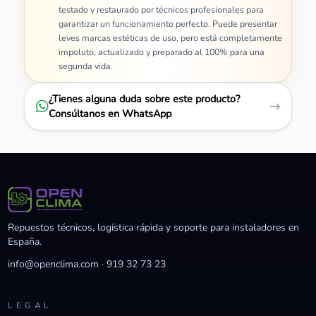
testado y restaurado por técnicos profesionales para
garantizar un funcionamiento perfecto. Puede presentar
leves marcas estéticas de uso, pero está completamente
impoluto, actualizado y preparado al 100% para una
segunda vida.
¿Tienes alguna duda sobre este producto?
Consúltanos en WhatsApp
Repuestos técnicos, logística rápida y soporte para instaladores en
España.
info@openclima.com
·
919 32 73 23
LEGAL