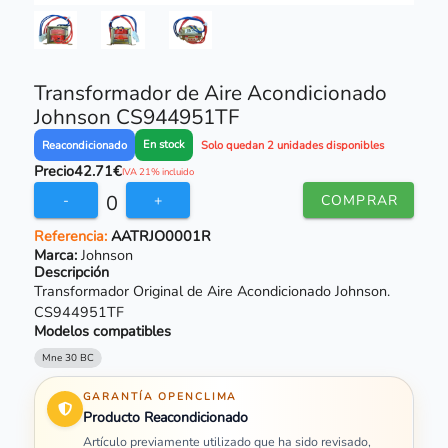
Transformador de Aire Acondicionado
Johnson CS944951TF
En stock
Reacondicionado
Solo quedan 2 unidades disponibles
Precio
42.71€
IVA 21% incluido
0
-
+
COMPRAR
Referencia:
AATRJO0001R
Marca:
Johnson
Descripción
Transformador Original de Aire Acondicionado Johnson.
CS944951TF
Modelos compatibles
Mne 30 BC
GARANTÍA OPENCLIMA
Producto Reacondicionado
Artículo previamente utilizado que ha sido revisado,