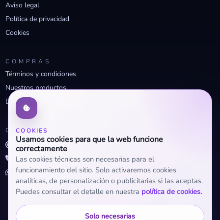
Aviso legal
Política de privacidad
Cookies
COMPRAS
Términos y condiciones
Nuestros productos
Descuentos profesionales
CONTACTO
COOKIES
Usamos cookies para que la web funcione
info@openclima.com
correctamente
919 32 73 23
Las cookies técnicas son necesarias para el
funcionamiento del sitio. Solo activaremos cookies
+34 623 56 04 93 (WhatsApp)
analíticas, de personalización o publicitarias si las aceptas.
Puedes consultar el detalle en nuestra
política de cookies.
Solo necesarias