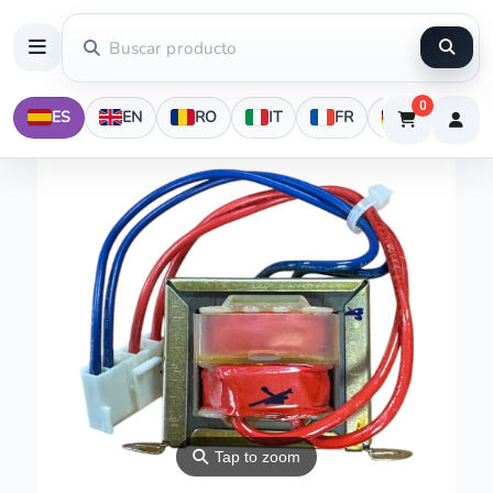
0
ES
EN
RO
IT
FR
DE
⚲
Tap to zoom