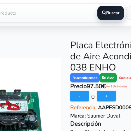
Buscar
Placa Electróni
de Aire Acond
038 ENHO
En stock
Reacondicionado
Solo qu
Precio
97.50€
IVA 21% incluido
0
-
+
Referencia:
AAPESD000
Marca:
Saunier Duval
Descripción