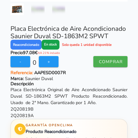
Placa Electrónica de Aire Acondicionado
Saunier Duval SD-1863M2 SPWT
En stock
Reacondicionado
Solo queda 1 unidad disponible
Precio
97.08€
IVA 21% incluido
0
-
+
COMPRAR
Referencia:
AAPESD0007R
Marca:
Saunier Duval
Descripción
Placa Electrónica Original de Aire Acondicionado Saunier
Duval SD-1863M2 SPWT Producto Reacondicionado.
Usado de 2ª Mano. Garantizado por 1 Año.
2Q20819B
2Q20819A
GARANTÍA OPENCLIMA
Producto Reacondicionado