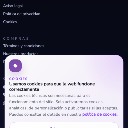
Aviso legal
Política de privacidad
Cookies
COMPRAS
Términos y condiciones
Nuestros productos
Descuentos profesionales
CONTACTO
COOKIES
Usamos cookies para que la web funcione
info@openclima.com
correctamente
919 32 73 23
Las cookies técnicas son necesarias para el
funcionamiento del sitio. Solo activaremos cookies
+34 623 56 04 93 (WhatsApp)
analíticas, de personalización o publicitarias si las aceptas.
Puedes consultar el detalle en nuestra
política de cookies.