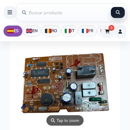
0
ES
EN
RO
IT
FR
DE
⚲
Tap to zoom