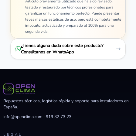
Artículo previamente utilizado que ha sido revisado,
testado y restaurado por técnicos profesionales para
garantizar un funcionamiento perfecto. Puede presentar
leves marcas estéticas de uso, pero está completamente
impoluto, actualizado y preparado al 100% para una
segunda vida.
¿Tienes alguna duda sobre este producto?
Consúltanos en WhatsApp
Repuestos técnicos, logística rápida y soporte para instaladores en
España.
info@openclima.com
·
919 32 73 23
LEGAL