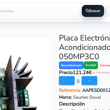
Buscar
Placa Electrón
Acondicionado
050MP3C0
En stock
Reacondicionado
Solo qu
Precio
121.24€
IVA 21% incluido
0
-
+
Referencia:
AAPESD001
Marca:
Saunier Duval
Descripción