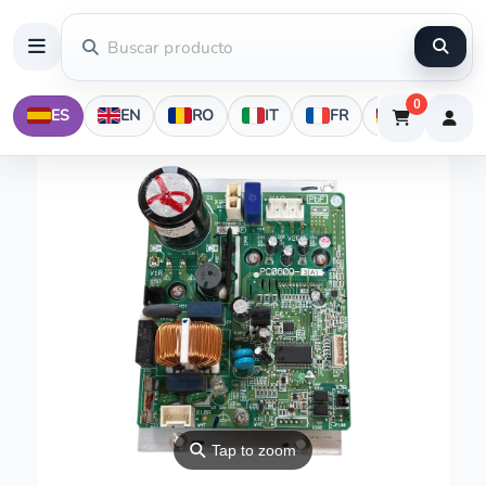
0
ES
EN
RO
IT
FR
DE
⚲
Tap to zoom