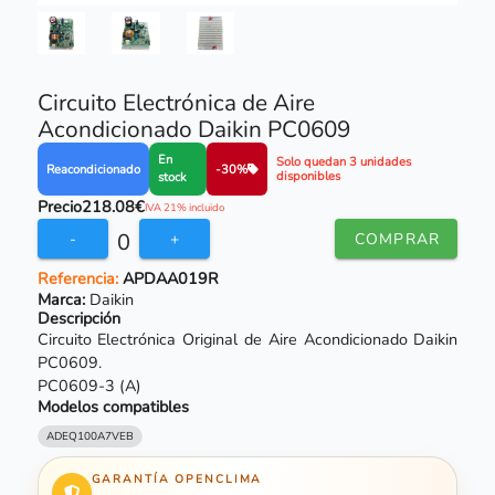
Circuito Electrónica de Aire
Acondicionado Daikin PC0609
En
Solo quedan 3 unidades
Reacondicionado
-30%
disponibles
stock
Precio
218.08€
IVA 21% incluido
0
-
+
COMPRAR
Referencia:
APDAA019R
Marca:
Daikin
Descripción
Circuito Electrónica Original de Aire Acondicionado Daikin
PC0609.
PC0609-3 (A)
Modelos compatibles
ADEQ100A7VEB
GARANTÍA OPENCLIMA