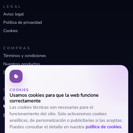
LEGAL
Aviso legal
Política de privacidad
Cookies
COMPRAS
Términos y condiciones
Nuestros productos
Descuentos profesionales
CONTACTO
COOKIES
Usamos cookies para que la web funcione
info@openclima.com
correctamente
919 32 73 23
Las cookies técnicas son necesarias para el
funcionamiento del sitio. Solo activaremos cookies
+34 623 56 04 93 (WhatsApp)
analíticas, de personalización o publicitarias si las aceptas.
Puedes consultar el detalle en nuestra
política de cookies.