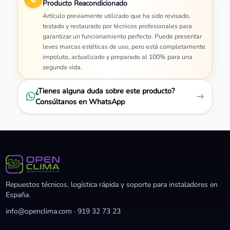
Producto Reacondicionado
Artículo previamente utilizado que ha sido revisado,
testado y restaurado por técnicos profesionales para
garantizar un funcionamiento perfecto. Puede presentar
leves marcas estéticas de uso, pero está completamente
impoluto, actualizado y preparado al 100% para una
segunda vida.
¿Tienes alguna duda sobre este producto?
Consúltanos en WhatsApp
Repuestos técnicos, logística rápida y soporte para instaladores en
España.
info@openclima.com
·
919 32 73 23