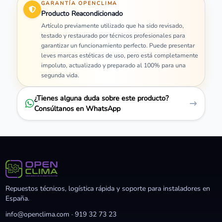
GARANTÍA OPENCLIMA
Producto Reacondicionado
Artículo previamente utilizado que ha sido revisado,
testado y restaurado por técnicos profesionales para
garantizar un funcionamiento perfecto. Puede presentar
leves marcas estéticas de uso, pero está completamente
impoluto, actualizado y preparado al 100% para una
segunda vida.
¿Tienes alguna duda sobre este producto?
Consúltanos en WhatsApp
Repuestos técnicos, logística rápida y soporte para instaladores en
España.
info@openclima.com
·
919 32 73 23