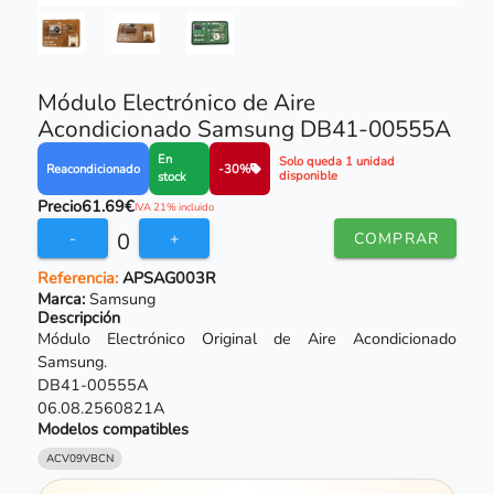
Módulo Electrónico de Aire
Acondicionado Samsung DB41-00555A
En
Solo queda 1 unidad
Reacondicionado
-30%
disponible
stock
Precio
61.69€
IVA 21% incluido
0
-
+
COMPRAR
Referencia:
APSAG003R
Marca:
Samsung
Descripción
Módulo Electrónico Original de Aire Acondicionado
Samsung.
DB41-00555A
06.08.2560821A
Modelos compatibles
ACV09VBCN