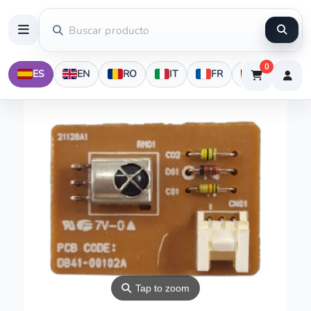
0
ES
EN
RO
IT
FR
DE
⚲
Tap to zoom