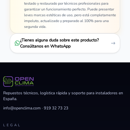
testado y restaurado por técnicos profesionales para
garantizar un funcionamiento perfecto. Puede presentar
leves marcas estéticas de uso, pero está completamente
impoluto, actualizado y preparado al 100% para una
segunda vida.
¿Tienes alguna duda sobre este producto?
Consúltanos en WhatsApp
Repuestos técnicos, logística rápida y soporte para instaladores en
España.
info@openclima.com
·
919 32 73 23
LEGAL