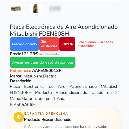
Placa Electrónica de Aire Acondicionado
Mitsubishi FDEN308H
Sin
Solo quedan 0 unidades
Reacondicionado
-30%
disponibles
existencias
Precio
121.23€
IVA 21% incluido
Avisarme cuando esté disponible
Referencia:
AAPEME0013R
Marca:
Mitsubishi Electric
Descripción
Placa Electrónica de Aire Acondicionado Mitsubishi
FDEN308H Producto Reacondicionado. Usado de 2ª
Mano. Garantizado por 1 Año.
PJA505A069
GARANTÍA OPENCLIMA
Producto Reacondicionado
Artículo previamente utilizado que ha sido revisado,