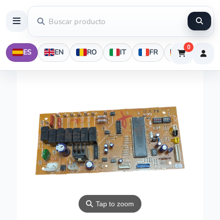
0
ES
EN
RO
IT
FR
DE
⚲
Tap to zoom