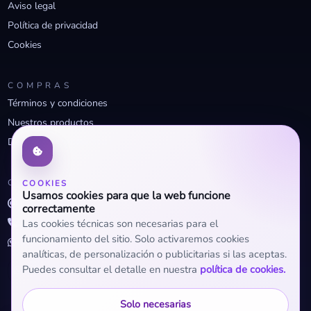
Aviso legal
Política de privacidad
Cookies
COMPRAS
Términos y condiciones
Nuestros productos
Descuentos profesionales
CONTACTO
COOKIES
Usamos cookies para que la web funcione
info@openclima.com
correctamente
919 32 73 23
Las cookies técnicas son necesarias para el
funcionamiento del sitio. Solo activaremos cookies
+34 623 56 04 93 (WhatsApp)
analíticas, de personalización o publicitarias si las aceptas.
Puedes consultar el detalle en nuestra
política de cookies.
Solo necesarias