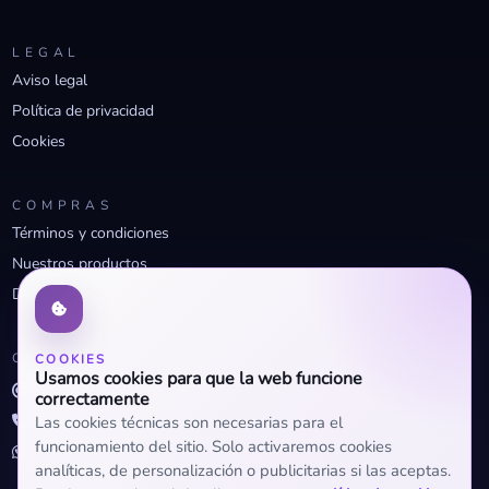
LEGAL
Aviso legal
Política de privacidad
Cookies
COMPRAS
Términos y condiciones
Nuestros productos
Descuentos profesionales
CONTACTO
COOKIES
Usamos cookies para que la web funcione
info@openclima.com
correctamente
919 32 73 23
Las cookies técnicas son necesarias para el
funcionamiento del sitio. Solo activaremos cookies
+34 623 56 04 93 (WhatsApp)
analíticas, de personalización o publicitarias si las aceptas.