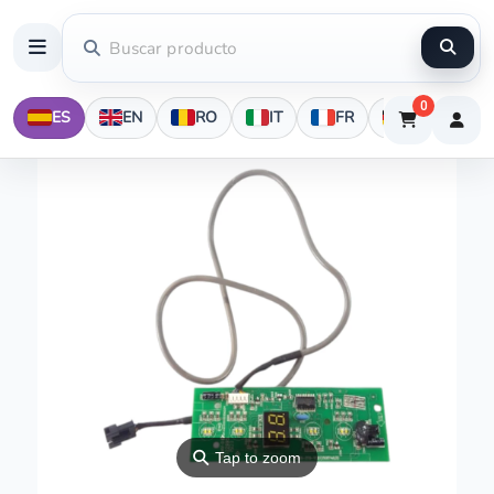
0
ES
EN
RO
IT
FR
DE
⚲
Tap to zoom