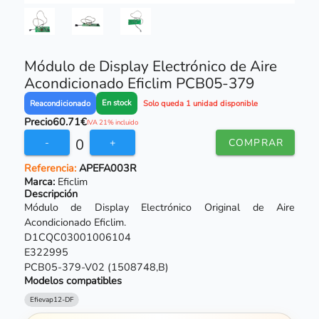
Módulo de Display Electrónico de Aire
Acondicionado Eficlim PCB05-379
En stock
Reacondicionado
Solo queda 1 unidad disponible
Precio
60.71€
IVA 21% incluido
0
-
+
COMPRAR
Referencia:
APEFA003R
Marca:
Eficlim
Descripción
Módulo de Display Electrónico Original de Aire
Acondicionado Eficlim.
D1CQC03001006104
E322995
PCB05-379-V02 (1508748,B)
Modelos compatibles
Efievap12-DF