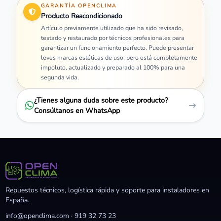
GARANTÍA OPENCLIMA
Producto Reacondicionado
Artículo previamente utilizado que ha sido revisado,
testado y restaurado por técnicos profesionales para
garantizar un funcionamiento perfecto. Puede presentar
leves marcas estéticas de uso, pero está completamente
impoluto, actualizado y preparado al 100% para una
segunda vida.
¿Tienes alguna duda sobre este producto?
Consúltanos en WhatsApp
Repuestos técnicos, logística rápida y soporte para instaladores en
España.
info@openclima.com
·
919 32 73 23