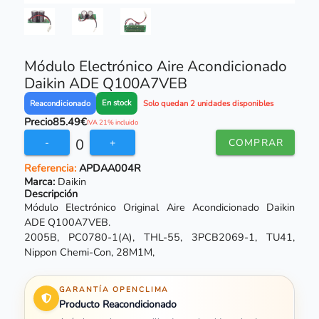
Módulo Electrónico Aire Acondicionado
Daikin ADE Q100A7VEB
En stock
Reacondicionado
Solo quedan 2 unidades disponibles
Precio
85.49€
IVA 21% incluido
0
-
+
COMPRAR
Referencia:
APDAA004R
Marca:
Daikin
Descripción
Módulo Electrónico Original Aire Acondicionado Daikin
ADE Q100A7VEB.
2005B, PC0780-1(A), THL-55, 3PCB2069-1, TU41,
Nippon Chemi-Con, 28M1M,
GARANTÍA OPENCLIMA
Producto Reacondicionado