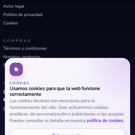
Aviso legal
Política de privacidad
Cookies
COMPRAS
Términos y condiciones
Nuestros productos
Descuentos profesionales
CONTACTO
COOKIES
Usamos cookies para que la web funcione
info@openclima.com
correctamente
919 32 73 23
Las cookies técnicas son necesarias para el
funcionamiento del sitio. Solo activaremos cookies
+34 623 56 04 93 (WhatsApp)
analíticas, de personalización o publicitarias si las aceptas.
Puedes consultar el detalle en nuestra
política de cookies.