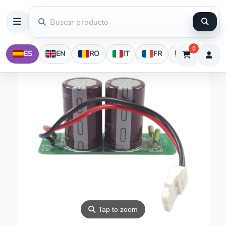
0
ES
EN
RO
IT
FR
DE
⚲
Tap to zoom