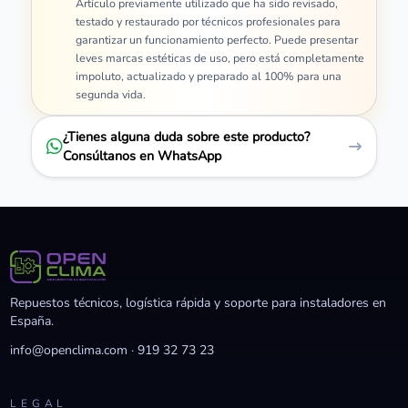
Artículo previamente utilizado que ha sido revisado,
testado y restaurado por técnicos profesionales para
garantizar un funcionamiento perfecto. Puede presentar
leves marcas estéticas de uso, pero está completamente
impoluto, actualizado y preparado al 100% para una
segunda vida.
¿Tienes alguna duda sobre este producto?
Consúltanos en WhatsApp
Repuestos técnicos, logística rápida y soporte para instaladores en
España.
info@openclima.com
·
919 32 73 23
LEGAL