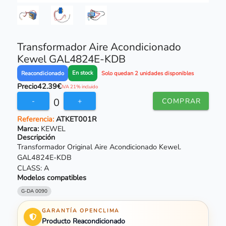
Transformador Aire Acondicionado
Kewel GAL4824E-KDB
En stock
Reacondicionado
Solo quedan 2 unidades disponibles
Precio
42.39€
IVA 21% incluido
0
-
+
COMPRAR
Referencia:
ATKET001R
Marca:
KEWEL
Descripción
Transformador Original Aire Acondicionado Kewel.
GAL4824E-KDB
CLASS: A
Modelos compatibles
G-DA 0090
GARANTÍA OPENCLIMA
Producto Reacondicionado