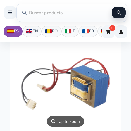
0
ES
EN
RO
IT
FR
DE
⚲
Tap to zoom