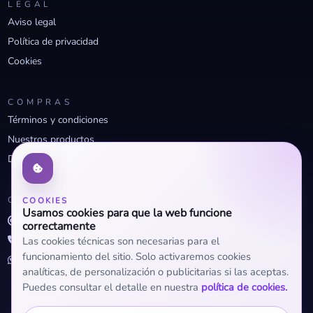
LEGAL
Aviso legal
Política de privacidad
Cookies
COMPRAS
Términos y condiciones
Nuestros productos
Descuentos profesionales
CONTACTO
COOKIES
Usamos cookies para que la web funcione
info@openclima.com
correctamente
919 32 73 23
Las cookies técnicas son necesarias para el
funcionamiento del sitio. Solo activaremos cookies
+34 623 56 04 93 (WhatsApp)
analíticas, de personalización o publicitarias si las aceptas.
Puedes consultar el detalle en nuestra
política de cookies.