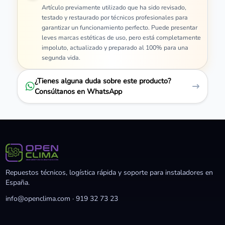
Artículo previamente utilizado que ha sido revisado,
testado y restaurado por técnicos profesionales para
garantizar un funcionamiento perfecto. Puede presentar
leves marcas estéticas de uso, pero está completamente
impoluto, actualizado y preparado al 100% para una
segunda vida.
¿Tienes alguna duda sobre este producto?
Consúltanos en WhatsApp
Repuestos técnicos, logística rápida y soporte para instaladores en
España.
info@openclima.com
·
919 32 73 23