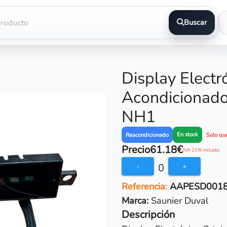
Buscar
Display Electr
Acondicionado
NH1
En stock
Reacondicionado
Solo qu
Precio
61.18€
IVA 21% incluido
0
-
+
Referencia:
AAPESD001
Marca:
Saunier Duval
Descripción