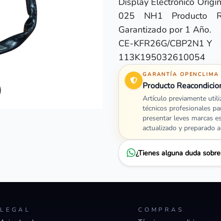
Display Electrónico Origi
025 NH1 Producto Re
Garantizado por 1 Año.
CE-KFR26G/CBP2N1 Y
113K195032610054
GARANTÍA OPENCLIMA
Producto Reacondicio
Artículo previamente util
técnicos profesionales pa
presentar leves marcas e
actualizado y preparado 
¿Tienes alguna duda sobr
LEGAL
COMPRAS