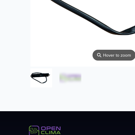
⚲
Hover to zoom