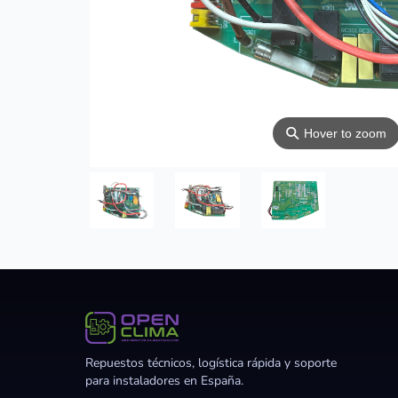
⚲
Hover to zoom
Repuestos técnicos, logística rápida y soporte
para instaladores en España.