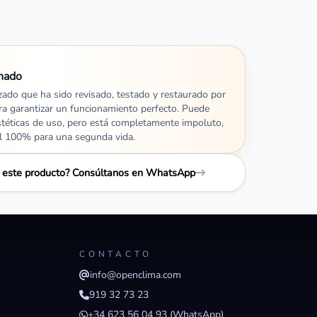
nado
izado que ha sido revisado, testado y restaurado por
ra garantizar un funcionamiento perfecto. Puede
stéticas de uso, pero está completamente impoluto,
al 100% para una segunda vida.
e este producto? Consúltanos en WhatsApp
CONTACTO
info@openclima.com
919 32 73 23
+34 623 56 04 93 (WhatsApp)