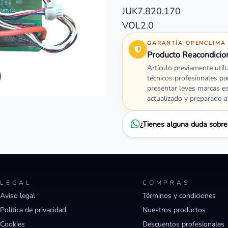
JUK7.820.170
VOL2.0
GARANTÍA OPENCLIMA
Producto Reacondicio
Artículo previamente util
técnicos profesionales pa
presentar leves marcas e
actualizado y preparado 
¿Tienes alguna duda sobr
LEGAL
COMPRAS
Aviso legal
Términos y condiciones
Política de privacidad
Nuestros productos
Cookies
Descuentos profesionales