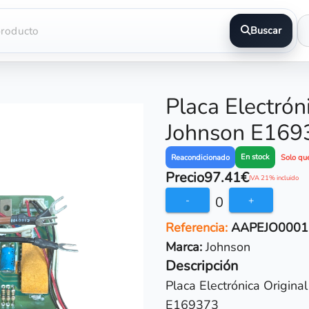
Buscar
Placa Electrón
Johnson E169
En stock
Reacondicionado
Solo qu
Precio
97.41€
IVA 21% incluido
0
-
+
Referencia:
AAPEJO0001
Marca:
Johnson
Descripción
Placa Electrónica Origina
E169373