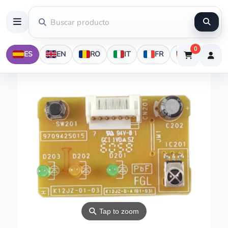
0
ES
EN
RO
IT
FR
DE
⚲
Tap to zoom