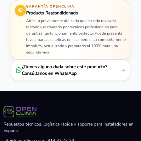
GARANTÍA OPENCLIMA
Producto Reacondicionado
Artículo previamente utilizado que ha sido revisado,
testado y restaurado por técnicos profesionales para
garantizar un funcionamiento perfecto. Puede presentar
leves marcas estéticas de uso, pero está completamente
impoluto, actualizado y preparado al 100% para una
segunda vida.
¿Tienes alguna duda sobre este producto?
Consúltanos en WhatsApp
Repuestos técnicos, logística rápida y soporte para instaladores en
España.
info@openclima.com
·
919 32 73 23