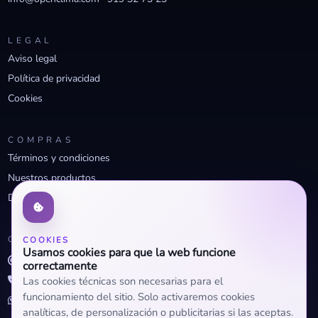
LEGAL
Aviso legal
Política de privacidad
Cookies
COMPRAS
Términos y condiciones
Nuestros productos
Descuentos profesionales
CONTACTO
COOKIES
Usamos cookies para que la web funcione
info@openclima.com
correctamente
919 32 73 23
Las cookies técnicas son necesarias para el
funcionamiento del sitio. Solo activaremos cookies
+34 623 56 04 93 (WhatsApp)
analíticas, de personalización o publicitarias si las aceptas.