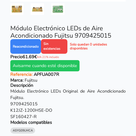
Módulo Electrónico LEDs de Aire
Acondicionado Fujitsu 9709425015
Sin
Solo quedan 0 unidades
Reacondicionado
disponibles
existencias
Precio
61.69€
IVA 21% incluido
Avisarme cuando esté disponible
Referencia:
APFUA007R
Marca:
Fujitsu
Descripción
Módulo Electrónico LEDs Original de Aire Acondicionado
Fujitsu.
9709425015
K12JZ-1200HSE-DO
SF160427-R
Modelos compatibles
ASYG09LMCA