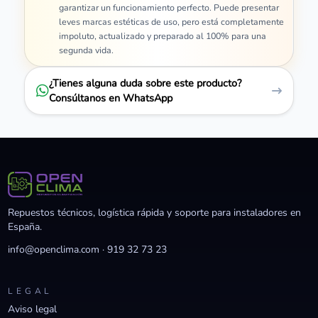
garantizar un funcionamiento perfecto. Puede presentar
leves marcas estéticas de uso, pero está completamente
impoluto, actualizado y preparado al 100% para una
segunda vida.
¿Tienes alguna duda sobre este producto?
Consúltanos en WhatsApp
Repuestos técnicos, logística rápida y soporte para instaladores en
España.
info@openclima.com
·
919 32 73 23
LEGAL
Aviso legal