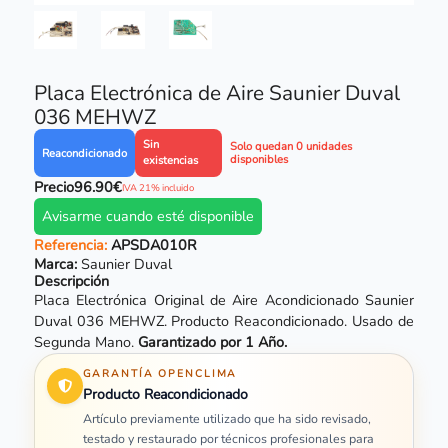
Placa Electrónica de Aire Saunier Duval
036 MEHWZ
Sin
Solo quedan 0 unidades
Reacondicionado
disponibles
existencias
Precio
96.90€
IVA 21% incluido
Avisarme cuando esté disponible
Referencia:
APSDA010R
Marca:
Saunier Duval
Descripción
Placa Electrónica Original de Aire Acondicionado Saunier
Duval 036 MEHWZ. Producto Reacondicionado. Usado de
Segunda Mano.
Garantizado por 1 Año.
GARANTÍA OPENCLIMA
Producto Reacondicionado
Artículo previamente utilizado que ha sido revisado,
testado y restaurado por técnicos profesionales para