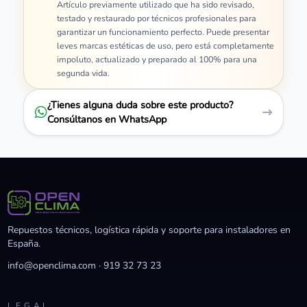
Artículo previamente utilizado que ha sido revisado,
testado y restaurado por técnicos profesionales para
garantizar un funcionamiento perfecto. Puede presentar
leves marcas estéticas de uso, pero está completamente
impoluto, actualizado y preparado al 100% para una
segunda vida.
¿Tienes alguna duda sobre este producto?
Consúltanos en WhatsApp
Repuestos técnicos, logística rápida y soporte para instaladores en
España.
info@openclima.com
·
919 32 73 23
LEGAL