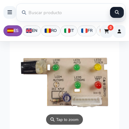
0
ES
EN
RO
IT
FR
DE
⚲
Tap to zoom