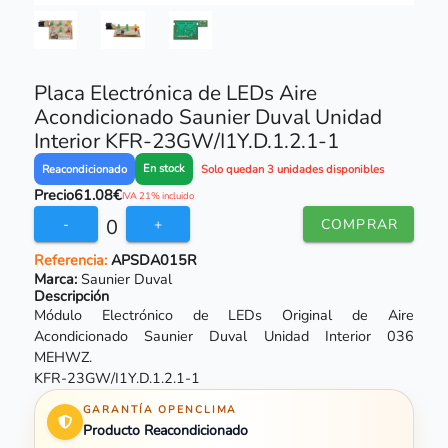
Placa Electrónica de LEDs Aire
Acondicionado Saunier Duval Unidad
Interior KFR-23GW/I1Y.D.1.2.1-1
En stock
Reacondicionado
Solo quedan 3 unidades disponibles
Precio
61.08€
IVA 21% incluido
0
-
+
COMPRAR
Referencia:
APSDA015R
Marca:
Saunier Duval
Descripción
Módulo Electrónico de LEDs Original de Aire
Acondicionado Saunier Duval Unidad Interior 036
MEHWZ.
KFR-23GW/I1Y.D.1.2.1-1
GARANTÍA OPENCLIMA
Producto Reacondicionado