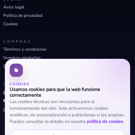
Aviso legal
Política de privacidad
Cookies
COMPRAS
Términos y condiciones
Nuestros productos
Descuentos profesionales
CONTACTO
COOKIES
Usamos cookies para que la web funcione
info@openclima.com
correctamente
919 32 73 23
Las cookies técnicas son necesarias para el
funcionamiento del sitio. Solo activaremos cookies
+34 623 56 04 93 (WhatsApp)
analíticas, de personalización o publicitarias si las aceptas.
Puedes consultar el detalle en nuestra
política de cookies.